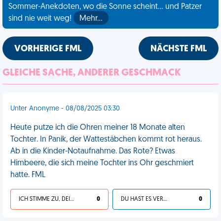
Sommer-Anekdoten, wo die Sonne scheint... und Patzer
sind nie weit weg!
Mehr…
VORHERIGE FML
NÄCHSTE FML
GLEICHE SACHE, ANDERER GESCHMACK
Unter Anonyme - 08/08/2025 03:30
Heute putze ich die Ohren meiner 18 Monate alten
Tochter. In Panik, der Wattestäbchen kommt rot heraus.
Ab in die Kinder-Notaufnahme. Das Rote? Etwas
Himbeere, die sich meine Tochter ins Ohr geschmiert
hatte. FML
ICH STIMME ZU, DEIN LEBEN IST SCHEISSE
0
DU HAST ES VERDIENT
0