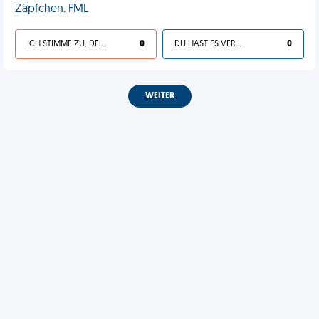
Zäpfchen. FML
ICH STIMME ZU, DEIN LEBEN IST SCHEISSE
0
DU HAST ES VERDIENT
0
WEITER