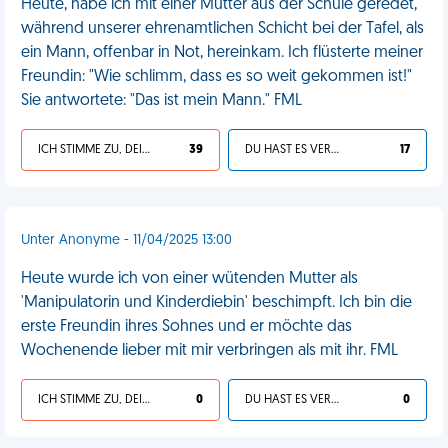
Heute, habe ich mit einer Mutter aus der Schule geredet,
während unserer ehrenamtlichen Schicht bei der Tafel, als
ein Mann, offenbar in Not, hereinkam. Ich flüsterte meiner
Freundin: "Wie schlimm, dass es so weit gekommen ist!"
Sie antwortete: "Das ist mein Mann." FML
ICH STIMME ZU, DEIN LEBEN IST SCHEISSE
39
DU HAST ES VERDIENT
17
Unter Anonyme - 11/04/2025 13:00
Heute wurde ich von einer wütenden Mutter als
'Manipulatorin und Kinderdiebin' beschimpft. Ich bin die
erste Freundin ihres Sohnes und er möchte das
Wochenende lieber mit mir verbringen als mit ihr. FML
ICH STIMME ZU, DEIN LEBEN IST SCHEISSE
0
DU HAST ES VERDIENT
0