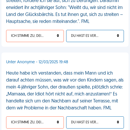
streiten, fordere ich sie auf, sich zu beruhigen. Daraufhin
erwidert ihr achtjähriger Sohn: "Weißt du, wir sind nicht im
Land der Glücksbärchis. Es tut ihnen gut, sich zu streiten –
Hauptsache, sie reden miteinander.". FML
ICH STIMME ZU, DEIN LEBEN IST SCHEISSE
0
DU HAST ES VERDIENT
0
Unter Anonyme - 12/03/2025 19:48
Heute habe ich verstanden, dass mein Mann und ich
darauf achten müssen, was wir vor den Kindern sagen, als
mein 4-jähriger Sohn, der draußen spielte, plötzlich schrie:
„Mamaaa, der Idiot hört nicht auf, mich anzustarren!“ Es
handelte sich um den Nachbarn auf seiner Terrasse, mit
dem wir Probleme in der Nachbarschaft haben. FML
ICH STIMME ZU, DEIN LEBEN IST SCHEISSE
0
DU HAST ES VERDIENT
0