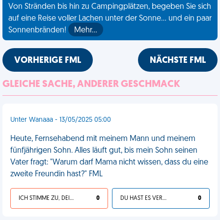
Von Stränden bis hin zu Campingplätzen, begeben Sie sich
auf eine Reise voller Lachen unter der Sonne... und ein paar
Sonnenbränden!
Mehr…
VORHERIGE FML
NÄCHSTE FML
GLEICHE SACHE, ANDERER GESCHMACK
Unter Wanaaa - 13/05/2025 05:00
Heute, Fernsehabend mit meinem Mann und meinem
fünfjährigen Sohn. Alles läuft gut, bis mein Sohn seinen
Vater fragt: "Warum darf Mama nicht wissen, dass du eine
zweite Freundin hast?" FML
ICH STIMME ZU, DEIN LEBEN IST SCHEISSE
0
DU HAST ES VERDIENT
0