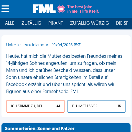
ALLE
ZUFÄLLIG
PIKANT
ZUFÄLLIG WÜRZIG
DIE SPI
Unter lesfeuxdelamour - 19/04/2026 15:31
Heute, hat mich die Mutter des besten Freundes meines
14-jährigen Sohnes angerufen, um zu fragen, ob mein
Mann und ich darüber Bescheid wussten, dass unser
Sohn unsere ehelichen Streitigkeiten im Detail auf
Facebook erzählt und über uns spricht, als wären wir
Figuren aus einer Fernsehserie. FML
ICH STIMME ZU, DEIN LEBEN IST SCHEISSE
41
DU HAST ES VERDIENT
16
Sommerferien: Sonne und Patzer