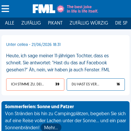
ALLE
ZUFÄLLIG
PIKANT
ZUFÄLLIG WÜRZIG
DIE SPI
Unter cellea - 21/06/2026 18:31
Heute, ich sage meiner 11-jährigen Tochter, dass es
schneit. Sie antwortet: "Hast du das auf Facebook
gesehen?" Äh, nein, wir haben ja auch Fenster. FML
ICH STIMME ZU, DEIN LEBEN IST SCHEISSE
39
DU HAST ES VERDIENT
16
Sommerferien: Sonne und Patzer
Von Stränden bis hin zu Campingplätzen, begeben Sie sich
auf eine Reise voller Lachen unter der Sonne... und ein paar
Sonnenbränden!
Mehr…