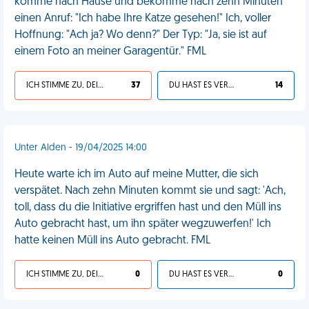
komme nach Hause und bekomme nach zehn Minuten
einen Anruf: "Ich habe Ihre Katze gesehen!" Ich, voller
Hoffnung: "Ach ja? Wo denn?" Der Typ: "Ja, sie ist auf
einem Foto an meiner Garagentür." FML
ICH STIMME ZU, DEIN LEBEN IST SCHEISSE
37
DU HAST ES VERDIENT
14
Unter Alden - 19/04/2025 14:00
Heute warte ich im Auto auf meine Mutter, die sich
verspätet. Nach zehn Minuten kommt sie und sagt: 'Ach,
toll, dass du die Initiative ergriffen hast und den Müll ins
Auto gebracht hast, um ihn später wegzuwerfen!' Ich
hatte keinen Müll ins Auto gebracht. FML
ICH STIMME ZU, DEIN LEBEN IST SCHEISSE
0
DU HAST ES VERDIENT
0