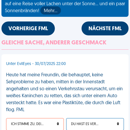
auf eine Reise voller Lachen unter der Sonne... und ein paar
Sonnenbränden!
Mehr…
VORHERIGE FML
NÄCHSTE FML
GLEICHE SACHE, ANDERER GESCHMACK
Unter EvilEyes - 30/07/2025 22:00
Heute hat meine Freundin, die behauptet, keine
Sehprobleme zu haben, mitten in der Innenstadt
angehalten und so einen Verkehrsstau verursacht, um ein
weißes Kaninchen zu retten, das sich unter einem Auto
versteckt hatte. Es war eine Plastiktüte, die durch die Luft
flog. FML
ICH STIMME ZU, DEIN LEBEN IST SCHEISSE
0
DU HAST ES VERDIENT
0