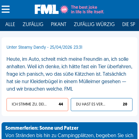
ALLE
ZUFÄLLIG
PIKANT
ZUFÄLLIG WÜRZIG
DIE SPI
Unter Steamy Dandy - 25/04/2026 23:31
Heute, im Auto, schreit mich meine Freundin an, ich solle
anhalten. Weil ich denke, ich hätte fast ein Tier überfahren,
frage ich panisch, wo das süße Kätzchen ist. Tatsächlich
hat sie nur Kleiderbügel in einem Mülleimer gesehen —
und wir brauchen welche. FML
ICH STIMME ZU, DEIN LEBEN IST SCHEISSE
44
DU HAST ES VERDIENT
20
Sommerferien: Sonne und Patzer
Von Stränden bis hin zu Campingplätzen, begeben Sie sich