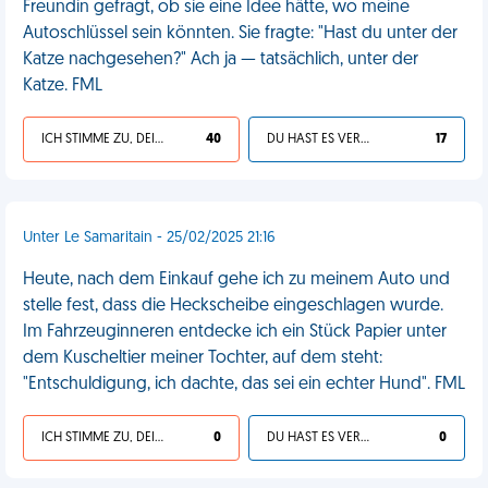
Freundin gefragt, ob sie eine Idee hätte, wo meine
Autoschlüssel sein könnten. Sie fragte: "Hast du unter der
Katze nachgesehen?" Ach ja — tatsächlich, unter der
Katze. FML
ICH STIMME ZU, DEIN LEBEN IST SCHEISSE
40
DU HAST ES VERDIENT
17
Unter Le Samaritain - 25/02/2025 21:16
Heute, nach dem Einkauf gehe ich zu meinem Auto und
stelle fest, dass die Heckscheibe eingeschlagen wurde.
Im Fahrzeuginneren entdecke ich ein Stück Papier unter
dem Kuscheltier meiner Tochter, auf dem steht:
"Entschuldigung, ich dachte, das sei ein echter Hund". FML
ICH STIMME ZU, DEIN LEBEN IST SCHEISSE
0
DU HAST ES VERDIENT
0