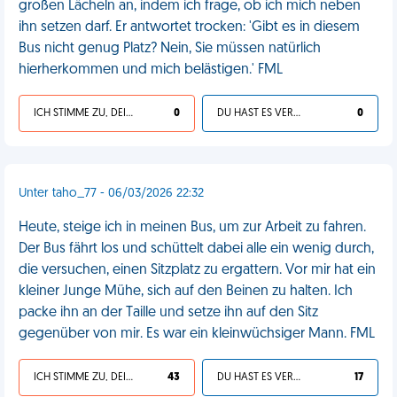
großen Lächeln an, indem ich frage, ob ich mich neben
ihn setzen darf. Er antwortet trocken: 'Gibt es in diesem
Bus nicht genug Platz? Nein, Sie müssen natürlich
hierherkommen und mich belästigen.' FML
ICH STIMME ZU, DEIN LEBEN IST SCHEISSE
0
DU HAST ES VERDIENT
0
Unter taho_77 - 06/03/2026 22:32
Heute, steige ich in meinen Bus, um zur Arbeit zu fahren.
Der Bus fährt los und schüttelt dabei alle ein wenig durch,
die versuchen, einen Sitzplatz zu ergattern. Vor mir hat ein
kleiner Junge Mühe, sich auf den Beinen zu halten. Ich
packe ihn an der Taille und setze ihn auf den Sitz
gegenüber von mir. Es war ein kleinwüchsiger Mann. FML
ICH STIMME ZU, DEIN LEBEN IST SCHEISSE
43
DU HAST ES VERDIENT
17