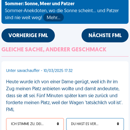
Sommer: Sonne, Meer und Patzer
Sommer-Anekdoten, wo die Sonne scheint... und Patzer
sind nie weit weg!
Mehr…
VORHERIGE FML
NÄCHSTE FML
GLEICHE SACHE, ANDERER GESCHMACK
Unter savachauffer - 10/03/2025 17:32
Heute wurde ich von einer Dame gerügt, weil ich ihr im
Zug meinen Platz anbieten wollte und damit andeutete,
dass sie alt sei. Fünf Minuten später kam sie zurück und
forderte meinen Platz, weil der Wagen 'tatsächlich voll ist'.
FML
ICH STIMME ZU, DEIN LEBEN IST SCHEISSE
0
DU HAST ES VERDIENT
0