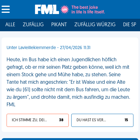
ALLE
ZUFÄLLIG
PIKANT
ZUFÄLLIG WÜRZIG
DIE SPI
Unter Lavieillekiemmerde - 27/04/2026 11:31
Heute, im Bus habe ich einen Jugendlichen höflich
gefragt, ob er mir seinen Platz geben könne, weil ich mit
einem Stock gehe und Mühe habe, zu stehen. Seine
Tante hat mich angeschrien: "Er ist Waise und eine Alte
wie du (61) sollte nicht mit dem Bus fahren, um die Leute
zu ärgern", und drohte damit, mich ausfindig zu machen.
FML
ICH STIMME ZU, DEIN LEBEN IST SCHEISSE
38
DU HAST ES VERDIENT
15