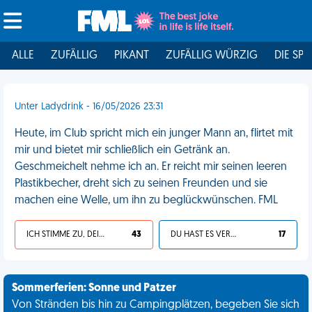
ALLE
ZUFÄLLIG
PIKANT
ZUFÄLLIG WÜRZIG
DIE SPI
Unter Ladydrink - 16/05/2026 23:31
Heute, im Club spricht mich ein junger Mann an, flirtet mit
mir und bietet mir schließlich ein Getränk an.
Geschmeichelt nehme ich an. Er reicht mir seinen leeren
Plastikbecher, dreht sich zu seinen Freunden und sie
machen eine Welle, um ihn zu beglückwünschen. FML
ICH STIMME ZU, DEIN LEBEN IST SCHEISSE
43
DU HAST ES VERDIENT
17
Sommerferien: Sonne und Patzer
Von Stränden bis hin zu Campingplätzen, begeben Sie sich