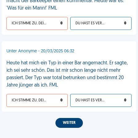
macht der Barkeeper einen Kommentar. Heute war es:
'Was für ein Mann!' FML
ICH STIMME ZU, DEIN LEBEN IST SCHEISSE
0
DU HAST ES VERDIENT
0
Unter Anonyme - 20/03/2025 06:32
Heute hat mich ein Typ in einer Bar angemacht. Er sagte,
ich sei sehr schön. Das ist mir schon lange nicht mehr
passiert. Der Typ war total betrunken und bestimmt 20
Jahre jünger als ich. FML
ICH STIMME ZU, DEIN LEBEN IST SCHEISSE
0
DU HAST ES VERDIENT
0
WEITER