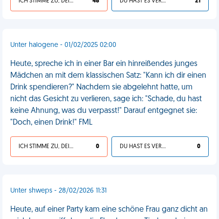
ICH STIMME ZU, DEIN LEBEN IST SCHEISSE
48
DU HAST ES VERDIENT
21
Unter halogene - 01/02/2025 02:00
Heute, spreche ich in einer Bar ein hinreißendes junges
Mädchen an mit dem klassischen Satz: "Kann ich dir einen
Drink spendieren?" Nachdem sie abgelehnt hatte, um
nicht das Gesicht zu verlieren, sage ich: "Schade, du hast
keine Ahnung, was du verpasst!" Darauf entgegnet sie:
"Doch, einen Drink!" FML
ICH STIMME ZU, DEIN LEBEN IST SCHEISSE
0
DU HAST ES VERDIENT
0
Unter shweps - 28/02/2026 11:31
Heute, auf einer Party kam eine schöne Frau ganz dicht an