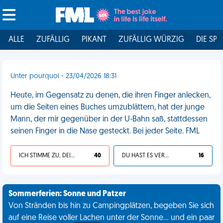
ALLE
ZUFÄLLIG
PIKANT
ZUFÄLLIG WÜRZIG
DIE SPI
Unter pourquoi - 23/04/2026 18:31
Heute, im Gegensatz zu denen, die ihren Finger anlecken,
um die Seiten eines Buches umzublättern, hat der junge
Mann, der mir gegenüber in der U-Bahn saß, stattdessen
seinen Finger in die Nase gesteckt. Bei jeder Seite. FML
ICH STIMME ZU, DEIN LEBEN IST SCHEISSE
40
DU HAST ES VERDIENT
16
Sommerferien: Sonne und Patzer
Von Stränden bis hin zu Campingplätzen, begeben Sie sich
auf eine Reise voller Lachen unter der Sonne... und ein paar