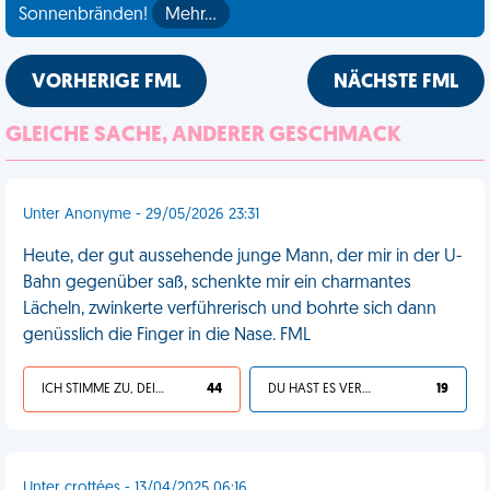
Sonnenbränden!
Mehr…
VORHERIGE FML
NÄCHSTE FML
GLEICHE SACHE, ANDERER GESCHMACK
Unter Anonyme - 29/05/2026 23:31
Heute, der gut aussehende junge Mann, der mir in der U-
Bahn gegenüber saß, schenkte mir ein charmantes
Lächeln, zwinkerte verführerisch und bohrte sich dann
genüsslich die Finger in die Nase. FML
ICH STIMME ZU, DEIN LEBEN IST SCHEISSE
44
DU HAST ES VERDIENT
19
Unter crottées - 13/04/2025 06:16