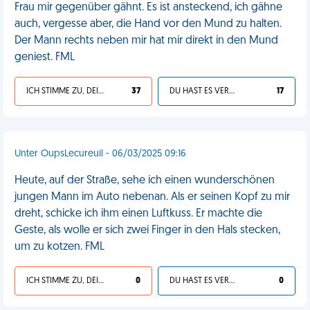
Frau mir gegenüber gähnt. Es ist ansteckend, ich gähne
auch, vergesse aber, die Hand vor den Mund zu halten.
Der Mann rechts neben mir hat mir direkt in den Mund
geniest. FML
ICH STIMME ZU, DEIN LEBEN IST SCHEISSE
37
DU HAST ES VERDIENT
17
Unter OupsLecureuil - 06/03/2025 09:16
Heute, auf der Straße, sehe ich einen wunderschönen
jungen Mann im Auto nebenan. Als er seinen Kopf zu mir
dreht, schicke ich ihm einen Luftkuss. Er machte die
Geste, als wolle er sich zwei Finger in den Hals stecken,
um zu kotzen. FML
ICH STIMME ZU, DEIN LEBEN IST SCHEISSE
0
DU HAST ES VERDIENT
0