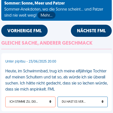
Sommer: Sonne, Meer und Patzer
Sommer-Anekdoten, wo die Sonne scheint... und Patzer
sind nie weit weg!
Mehr…
VORHERIGE FML
NÄCHSTE FML
GLEICHE SACHE, ANDERER GESCHMACK
Unter pipitsu - 23/06/2025 20:00
Heute, im Schwimmbad, trug ich meine elfjährige Tochter
auf meinen Schultern und tat so, als würde ich sie überall
suchen. Ich hätte nicht gedacht, dass sie so lachen würde,
dass sie mich anpinkelt. FML
ICH STIMME ZU, DEIN LEBEN IST SCHEISSE
0
DU HAST ES VERDIENT
0