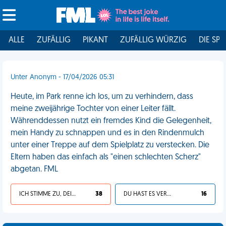
ALLE
ZUFÄLLIG
PIKANT
ZUFÄLLIG WÜRZIG
DIE SPI
Unter Anonym - 17/04/2026 05:31
Heute, im Park renne ich los, um zu verhindern, dass
meine zweijährige Tochter von einer Leiter fällt.
Währenddessen nutzt ein fremdes Kind die Gelegenheit,
mein Handy zu schnappen und es in den Rindenmulch
unter einer Treppe auf dem Spielplatz zu verstecken. Die
Eltern haben das einfach als "einen schlechten Scherz"
abgetan. FML
ICH STIMME ZU, DEIN LEBEN IST SCHEISSE
38
DU HAST ES VERDIENT
16