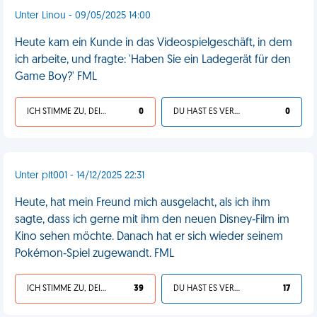
Unter Linou - 09/05/2025 14:00
Heute kam ein Kunde in das Videospielgeschäft, in dem
ich arbeite, und fragte: 'Haben Sie ein Ladegerät für den
Game Boy?' FML
ICH STIMME ZU, DEIN LEBEN IST SCHEISSE
0
DU HAST ES VERDIENT
0
Unter plt001 - 14/12/2025 22:31
Heute, hat mein Freund mich ausgelacht, als ich ihm
sagte, dass ich gerne mit ihm den neuen Disney‑Film im
Kino sehen möchte. Danach hat er sich wieder seinem
Pokémon‑Spiel zugewandt. FML
ICH STIMME ZU, DEIN LEBEN IST SCHEISSE
39
DU HAST ES VERDIENT
17