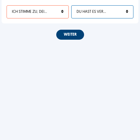
ICH STIMME ZU, DEIN LEBEN IST SCHEISSE
0
DU HAST ES VERDIENT
0
WEITER