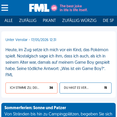
ALLE
ZUFÄLLIG
PIKANT
ZUFÄLLIG WÜRZIG
DIE SPI
Unter Venstar - 17/05/2026 12:31
Heute, im Zug setze ich mich vor ein Kind, das Pokémon
spielt. Nostalgisch sage ich ihm, dass ich auch, als ich in
seinem Alter war, damals auf meinem Game Boy gespielt
habe. Seine tödliche Antwort: „Was ist ein Game Boy?“.
FML
ICH STIMME ZU, DEIN LEBEN IST SCHEISSE
36
DU HAST ES VERDIENT
15
Sommerferien: Sonne und Patzer
Von Stränden bis hin zu Campingplätzen, begeben Sie sich