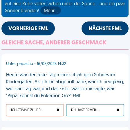
auf eine Reise voller Lachen unter der Sonne... und ein paar
Sonnenbränden!
Mehr…
VORHERIGE FML
NÄCHSTE FML
GLEICHE SACHE, ANDERER GESCHMACK
Unter papachu - 16/05/2025 14:32
Heute war der erste Tag meines 4-jährigen Sohnes im
Kindergarten. Als ich ihn abgeholt habe, war ich neugierig,
wie sein Tag war, und das Erste, was er mir sagte, war:
"Papa, kennst du Pokémon Go?" FML
ICH STIMME ZU, DEIN LEBEN IST SCHEISSE
0
DU HAST ES VERDIENT
0