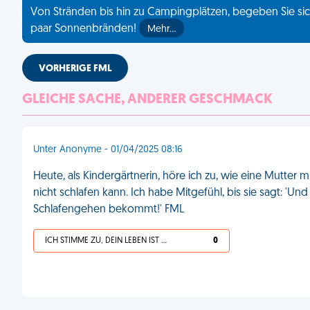
Von Stränden bis hin zu Campingplätzen, begeben Sie sich
paar Sonnenbränden!
Mehr…
VORHERIGE FML
GLEICHE SACHE, ANDERER GESCHMACK
Unter Anonyme - 01/04/2025 08:16
Heute, als Kindergärtnerin, höre ich zu, wie eine Mutter mir 
nicht schlafen kann. Ich habe Mitgefühl, bis sie sagt: '
Schlafengehen bekommt!' FML
ICH STIMME ZU, DEIN LEBEN IST SCHEISSE
0