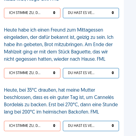
ICH STIMME ZU, DEIN LEBEN IST SCHEISSE
0
DU HAST ES VERDIENT
0
Heute habe ich einen Freund zum Mittagessen
eingeladen, der dafür bekannt ist, geizig zu sein. Ich
habe ihn gebeten, Brot mitzubringen. Am Ende der
Mahlzeit ging er mit dem Stück Baguette, das wir
nicht gegessen hatten, wieder nach Hause. FML
ICH STIMME ZU, DEIN LEBEN IST SCHEISSE
0
DU HAST ES VERDIENT
0
Heute, bei 35°C draußen, hat meine Mutter
beschlossen, dass es ein guter Tag ist, um Cannelés
Bordelais zu backen. Erst bei 270°C, dann eine Stunde
lang bei 200°C im heimischen Backofen. FML
ICH STIMME ZU, DEIN LEBEN IST SCHEISSE
0
DU HAST ES VERDIENT
0