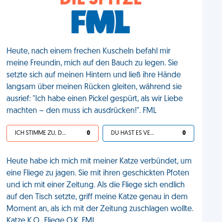
DIE SPITZE
Heute, nach einem frechen Kuscheln befahl mir
meine Freundin, mich auf den Bauch zu legen. Sie
setzte sich auf meinen Hintern und ließ ihre Hände
langsam über meinen Rücken gleiten, während sie
ausrief: "Ich habe einen Pickel gespürt, als wir Liebe
machten – den muss ich ausdrücken!". FML
ICH STIMME ZU, DEIN LEBEN IST SCHEISSE
0
DU HAST ES VERDIENT
0
Heute habe ich mich mit meiner Katze verbündet, um
eine Fliege zu jagen. Sie mit ihren geschickten Pfoten
und ich mit einer Zeitung. Als die Fliege sich endlich
auf den Tisch setzte, griff meine Katze genau in dem
Moment an, als ich mit der Zeitung zuschlagen wollte.
Katze K.O., Fliege O.K. FML