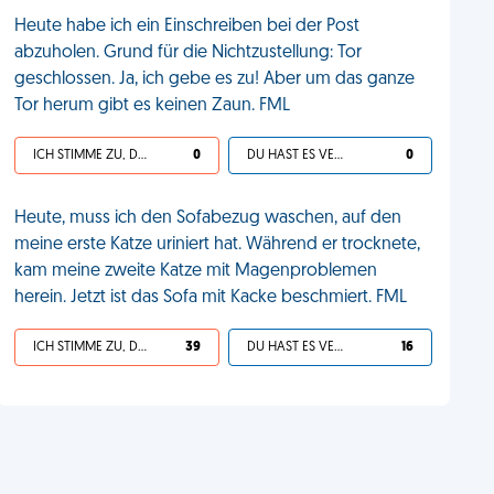
Heute habe ich ein Einschreiben bei der Post
abzuholen. Grund für die Nichtzustellung: Tor
geschlossen. Ja, ich gebe es zu! Aber um das ganze
Tor herum gibt es keinen Zaun. FML
ICH STIMME ZU, DEIN LEBEN IST SCHEISSE
0
DU HAST ES VERDIENT
0
Heute, muss ich den Sofabezug waschen, auf den
meine erste Katze uriniert hat. Während er trocknete,
kam meine zweite Katze mit Magenproblemen
herein. Jetzt ist das Sofa mit Kacke beschmiert. FML
ICH STIMME ZU, DEIN LEBEN IST SCHEISSE
39
DU HAST ES VERDIENT
16