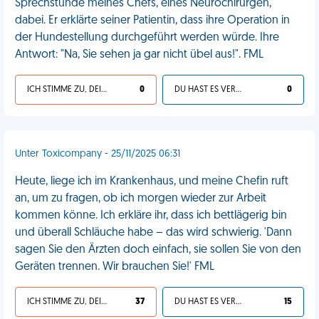
Sprechstunde meines Chefs, eines Neurochirurgen,
dabei. Er erklärte seiner Patientin, dass ihre Operation in
der Hundestellung durchgeführt werden würde. Ihre
Antwort: "Na, Sie sehen ja gar nicht übel aus!". FML
ICH STIMME ZU, DEIN LEBEN IST SCHEISSE
0
DU HAST ES VERDIENT
0
Unter Toxicompany - 25/11/2025 06:31
Heute, liege ich im Krankenhaus, und meine Chefin ruft
an, um zu fragen, ob ich morgen wieder zur Arbeit
kommen könne. Ich erkläre ihr, dass ich bettlägerig bin
und überall Schläuche habe – das wird schwierig. 'Dann
sagen Sie den Ärzten doch einfach, sie sollen Sie von den
Geräten trennen. Wir brauchen Sie!' FML
ICH STIMME ZU, DEIN LEBEN IST SCHEISSE
37
DU HAST ES VERDIENT
15