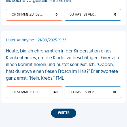
als solche vorgestellt. Für sie, FML
ICH STIMME ZU, DEIN LEBEN IST SCHEISSE
0
DU HAST ES VERDIENT
0
Unter Anonyme - 21/09/2025 19:33
Heute, bin ich ehrenamtlich in der Kinderstation eines
Krankenhauses, um die Kinder zu beschäftigen. Einer von
ihnen kommt herein und hustet sehr laut. Ich: "Ooooh,
hast du etwa einen fiesen Frosch im Hals?" Er antwortete
ganz ernst: "Nein, Krebs." FML
ICH STIMME ZU, DEIN LEBEN IST SCHEISSE
40
DU HAST ES VERDIENT
18
WEITER