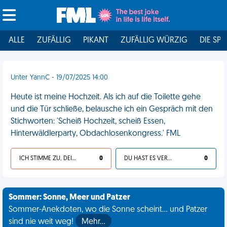
ALLE
ZUFÄLLIG
PIKANT
ZUFÄLLIG WÜRZIG
DIE SPI
Unter YannC - 19/07/2025 14:00
Heute ist meine Hochzeit. Als ich auf die Toilette gehe
und die Tür schließe, belausche ich ein Gespräch mit den
Stichworten: 'Scheiß Hochzeit, scheiß Essen,
Hinterwäldlerparty, Obdachlosenkongress.' FML
ICH STIMME ZU, DEIN LEBEN IST SCHEISSE
0
DU HAST ES VERDIENT
0
Sommer: Sonne, Meer und Patzer
Sommer-Anekdoten, wo die Sonne scheint... und Patzer
sind nie weit weg!
Mehr…