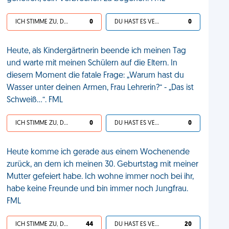
ICH STIMME ZU, DEIN LEBEN IST SCHEISSE
0
DU HAST ES VERDIENT
0
Heute, als Kindergärtnerin beende ich meinen Tag
und warte mit meinen Schülern auf die Eltern. In
diesem Moment die fatale Frage: „Warum hast du
Wasser unter deinen Armen, Frau Lehrerin?“ - „Das ist
Schweiß…“. FML
ICH STIMME ZU, DEIN LEBEN IST SCHEISSE
0
DU HAST ES VERDIENT
0
Heute komme ich gerade aus einem Wochenende
zurück, an dem ich meinen 30. Geburtstag mit meiner
Mutter gefeiert habe. Ich wohne immer noch bei ihr,
habe keine Freunde und bin immer noch Jungfrau.
FML
ICH STIMME ZU, DEIN LEBEN IST SCHEISSE
44
DU HAST ES VERDIENT
20