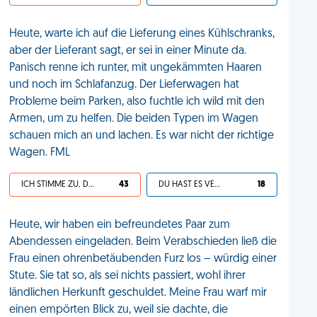
Heute, warte ich auf die Lieferung eines Kühlschranks,
aber der Lieferant sagt, er sei in einer Minute da.
Panisch renne ich runter, mit ungekämmten Haaren
und noch im Schlafanzug. Der Lieferwagen hat
Probleme beim Parken, also fuchtle ich wild mit den
Armen, um zu helfen. Die beiden Typen im Wagen
schauen mich an und lachen. Es war nicht der richtige
Wagen. FML
ICH STIMME ZU, DEIN LEBEN IST SCHEISSE
43
DU HAST ES VERDIENT
18
Heute, wir haben ein befreundetes Paar zum
Abendessen eingeladen. Beim Verabschieden ließ die
Frau einen ohrenbetäubenden Furz los – würdig einer
Stute. Sie tat so, als sei nichts passiert, wohl ihrer
ländlichen Herkunft geschuldet. Meine Frau warf mir
einen empörten Blick zu, weil sie dachte, die