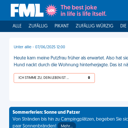
ALLE
ZUFÄLLIG
PIKANT
ZUFÄLLIG WÜRZIG
DIE
Unter allie - 07/06/2025 12:00
Heute kam meine Putzfrau früher als erwartet. Also hat s
Hund nackt durch die Wohnung hinterherjagte. Das ist n
ICH STIMME ZU, DEIN LEBEN IST SCHEISSE
0
Sommerferien: Sonne und Patzer
Von Stränden bis hin zu Campingplätzen, begeben Sie sich
paar Sonnenbränden!
Mehr…