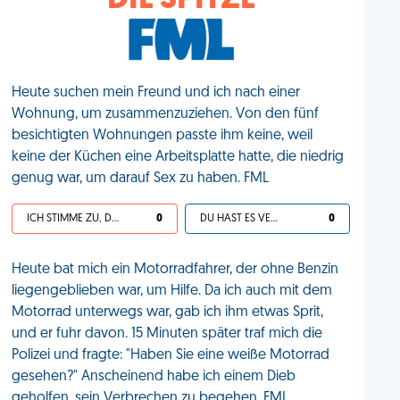
DIE SPITZE
Heute suchen mein Freund und ich nach einer
Wohnung, um zusammenzuziehen. Von den fünf
besichtigten Wohnungen passte ihm keine, weil
keine der Küchen eine Arbeitsplatte hatte, die niedrig
genug war, um darauf Sex zu haben. FML
ICH STIMME ZU, DEIN LEBEN IST SCHEISSE
0
DU HAST ES VERDIENT
0
Heute bat mich ein Motorradfahrer, der ohne Benzin
liegengeblieben war, um Hilfe. Da ich auch mit dem
Motorrad unterwegs war, gab ich ihm etwas Sprit,
und er fuhr davon. 15 Minuten später traf mich die
Polizei und fragte: "Haben Sie eine weiße Motorrad
gesehen?" Anscheinend habe ich einem Dieb
geholfen, sein Verbrechen zu begehen. FML