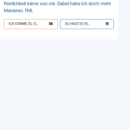
Peinlichkeit käme von mir. Dabei habe ich doch mehr
Manieren. FML
ICH STIMME ZU, DEIN LEBEN IST SCHEISSE
36
DU HAST ES VERDIENT
15