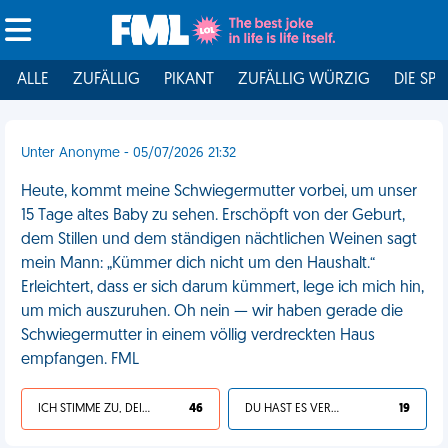
ALLE
ZUFÄLLIG
PIKANT
ZUFÄLLIG WÜRZIG
DIE SPI
Unter Anonyme - 05/07/2026 21:32
Heute, kommt meine Schwiegermutter vorbei, um unser
15 Tage altes Baby zu sehen. Erschöpft von der Geburt,
dem Stillen und dem ständigen nächtlichen Weinen sagt
mein Mann: „Kümmer dich nicht um den Haushalt.“
Erleichtert, dass er sich darum kümmert, lege ich mich hin,
um mich auszuruhen. Oh nein — wir haben gerade die
Schwiegermutter in einem völlig verdreckten Haus
empfangen. FML
ICH STIMME ZU, DEIN LEBEN IST SCHEISSE
46
DU HAST ES VERDIENT
19