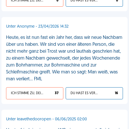
ICH STIMME ZU, DEIN LEBEN IST SCHEISSE
0
DU HAST ES VERDIENT
0
Unter Anonyme - 23/04/2026 14:32
Heute, es ist nun fast ein Jahr her, dass wir neue Nachbarn
über uns haben. Wir sind von einer älteren Person, die
nicht mehr ganz bei Trost war und lauthals geschrien hat,
zu einem Nachbarn gewechselt, der jedes Wochenende
zum Bohrhammer, zur Bohrmaschine und zur
Schleifmaschine greift. Wie man so sagt: Man weiß, was
man verliert… FML
ICH STIMME ZU, DEIN LEBEN IST SCHEISSE
37
DU HAST ES VERDIENT
16
Unter leavethedooropen - 06/06/2025 02:00