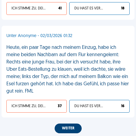
ICH STIMME ZU, DEIN LEBEN IST SCHEISSE
41
DU HAST ES VERDIENT
18
Unter Anonyme - 02/03/2026 01:32
Heute, ein paar Tage nach meinem Einzug, habe ich
meine beiden Nachbarn auf dem Flur kennengelernt:
Rechts eine junge Frau, bei der ich versucht habe, ihre
Uber Eats-Bestellung zu klauen, weil ich dachte, sie wäre
meine; links der Typ, der mich auf meinem Balkon wie ein
Esel furzen gehört hat. Ich habe das Gefühl, ich passe hier
gut rein. FML
ICH STIMME ZU, DEIN LEBEN IST SCHEISSE
37
DU HAST ES VERDIENT
16
WEITER