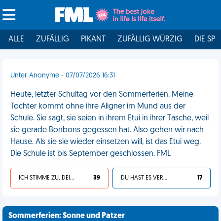
ALLE
ZUFÄLLIG
PIKANT
ZUFÄLLIG WÜRZIG
DIE SPI
Unter Anonyme - 07/07/2026 16:31
Heute, letzter Schultag vor den Sommerferien. Meine
Tochter kommt ohne ihre Aligner im Mund aus der
Schule. Sie sagt, sie seien in ihrem Etui in ihrer Tasche, weil
sie gerade Bonbons gegessen hat. Also gehen wir nach
Hause. Als sie sie wieder einsetzen will, ist das Etui weg.
Die Schule ist bis September geschlossen. FML
ICH STIMME ZU, DEIN LEBEN IST SCHEISSE
39
DU HAST ES VERDIENT
17
Sommerferien: Sonne und Patzer