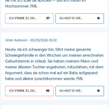
sie mir, ich solle sie abholen – 500 km mitten im
Hochsommer. FML
ICH STIMME ZU, DEIN LEBEN IST SCHEISSE
37
DU HAST ES VERDIENT
16
Unter Autevoir - 05/03/2026 05:32
Heute, da ich schwanger bin, fährt meine gesamte
Schwiegerfamilie in den Wochen um meinen errechneten
Geburtstermin in Urlaub. Sie haben meinem Mann und
meiner ältesten Tochter angeboten, mitzufahren, mit dem
Argument, dass sie schon mal auf ein Baby aufgepasst
habe und alleine zurechtkommen werde. FML
ICH STIMME ZU, DEIN LEBEN IST SCHEISSE
40
DU HAST ES VERDIENT
16