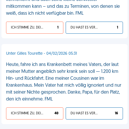
mitkommen kann – und das zu Terminen, von denen sie
weiß, dass ich nicht verfügbar bin. FML
ICH STIMME ZU, DEIN LEBEN IST SCHEISSE
1
DU HAST ES VERDIENT
1
Unter Gilles Tourette - 04/02/2026 05:31
Heute, fahre ich ans Krankenbett meines Vaters, der laut
meiner Mutter angeblich sehr krank sein soll — 1.200 km
Hin- und Rückfahrt. Eine meiner Cousinen war im
Krankenhaus. Mein Vater hat mich völlig ignoriert und nur
mit seiner Nichte gesprochen. Danke, Papa, für den Platz,
den ich einnehme. FML
ICH STIMME ZU, DEIN LEBEN IST SCHEISSE
40
DU HAST ES VERDIENT
16