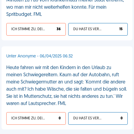
Minuten zu Fuß vom Krankenhaus meiner Stadt entfernt,
wo man mir nicht weiterhelfen konnte. Für mein
Spritbudget. FML
ICH STIMME ZU, DEIN LEBEN IST SCHEISSE
36
DU HAST ES VERDIENT
15
Unter Anonyme - 06/04/2025 06:32
Heute fahren wir mit den Kindern in den Urlaub zu
meinen Schwiegereltern. Kaum auf der Autobahn, ruft
meine Schwiegermutter an und sagt: 'Kommt die andere
auch mit? Ich habe Wäsche, die sie falten und bügeln soll.
Sie ist in Mutterschutz, sie hat nichts anderes zu tun.' Wir
waren auf Lautsprecher. FML
ICH STIMME ZU, DEIN LEBEN IST SCHEISSE
0
DU HAST ES VERDIENT
0