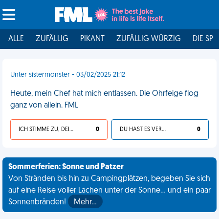
ALLE
ZUFÄLLIG
PIKANT
ZUFÄLLIG WÜRZIG
DIE SPI
Unter sistermonster - 03/02/2025 21:12
Heute, mein Chef hat mich entlassen. Die Ohrfeige flog
ganz von allein. FML
ICH STIMME ZU, DEIN LEBEN IST SCHEISSE
0
DU HAST ES VERDIENT
0
Sommerferien: Sonne und Patzer
Von Stränden bis hin zu Campingplätzen, begeben Sie sich
auf eine Reise voller Lachen unter der Sonne... und ein paar
Sonnenbränden!
Mehr…