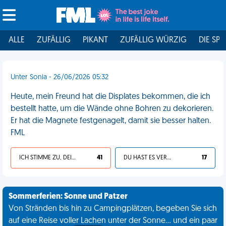
ALLE
ZUFÄLLIG
PIKANT
ZUFÄLLIG WÜRZIG
DIE SPI
Unter Sonia - 26/06/2026 05:32
Heute, mein Freund hat die Displates bekommen, die ich
bestellt hatte, um die Wände ohne Bohren zu dekorieren.
Er hat die Magnete festgenagelt, damit sie besser halten.
FML
ICH STIMME ZU, DEIN LEBEN IST SCHEISSE
41
DU HAST ES VERDIENT
17
Sommerferien: Sonne und Patzer
Von Stränden bis hin zu Campingplätzen, begeben Sie sich
auf eine Reise voller Lachen unter der Sonne... und ein paar