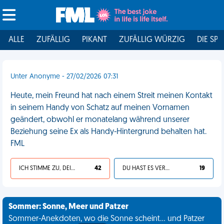
ALLE
ZUFÄLLIG
PIKANT
ZUFÄLLIG WÜRZIG
DIE SPI
Unter Anonyme - 27/02/2026 07:31
Heute, mein Freund hat nach einem Streit meinen Kontakt
in seinem Handy von Schatz auf meinen Vornamen
geändert, obwohl er monatelang während unserer
Beziehung seine Ex als Handy-Hintergrund behalten hat.
FML
ICH STIMME ZU, DEIN LEBEN IST SCHEISSE
42
DU HAST ES VERDIENT
19
Sommer: Sonne, Meer und Patzer
Sommer-Anekdoten, wo die Sonne scheint... und Patzer