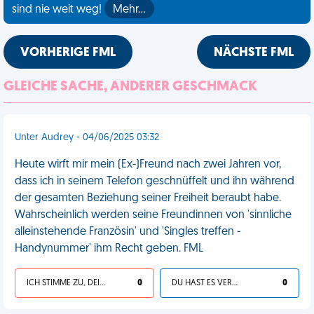
sind nie weit weg!
Mehr…
VORHERIGE FML
NÄCHSTE FML
GLEICHE SACHE, ANDERER GESCHMACK
Unter Audrey - 04/06/2025 03:32
Heute wirft mir mein (Ex-)Freund nach zwei Jahren vor,
dass ich in seinem Telefon geschnüffelt und ihn während
der gesamten Beziehung seiner Freiheit beraubt habe.
Wahrscheinlich werden seine Freundinnen von 'sinnliche
alleinstehende Französin' und 'Singles treffen -
Handynummer' ihm Recht geben. FML
ICH STIMME ZU, DEIN LEBEN IST SCHEISSE
0
DU HAST ES VERDIENT
0