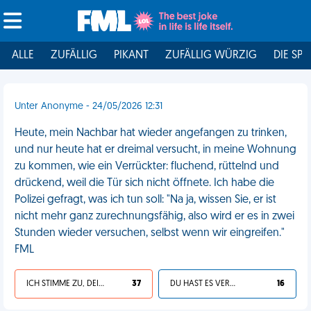
ALLE
ZUFÄLLIG
PIKANT
ZUFÄLLIG WÜRZIG
DIE SPI
Unter Anonyme - 24/05/2026 12:31
Heute, mein Nachbar hat wieder angefangen zu trinken,
und nur heute hat er dreimal versucht, in meine Wohnung
zu kommen, wie ein Verrückter: fluchend, rüttelnd und
drückend, weil die Tür sich nicht öffnete. Ich habe die
Polizei gefragt, was ich tun soll: "Na ja, wissen Sie, er ist
nicht mehr ganz zurechnungsfähig, also wird er es in zwei
Stunden wieder versuchen, selbst wenn wir eingreifen."
FML
ICH STIMME ZU, DEIN LEBEN IST SCHEISSE
37
DU HAST ES VERDIENT
16