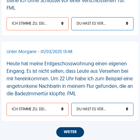
stehe ich ohne Schlüssel vor einer verschlossenen Tür.
FML
ICH STIMME ZU, DEIN LEBEN IST SCHEISSE
0
DU HAST ES VERDIENT
0
Unter Morgane - 01/03/2025 13:48
Heute hat meine Erdgeschosswohnung einen eigenen
Eingang. Es ist nicht selten, dass Leute aus Versehen bei
mir hereinkommen. Um 22 Uhr habe ich zum Beispiel eine
angetrunkene Nachbarin in meinem Flur gefunden, die an
die Badezimmertür klopfte. FML
ICH STIMME ZU, DEIN LEBEN IST SCHEISSE
0
DU HAST ES VERDIENT
0
WEITER