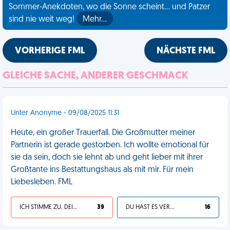
Sommer-Anekdoten, wo die Sonne scheint... und Patzer
sind nie weit weg!
Mehr…
VORHERIGE FML
NÄCHSTE FML
GLEICHE SACHE, ANDERER GESCHMACK
Unter Anonyme - 09/08/2025 11:31
Heute, ein großer Trauerfall. Die Großmutter meiner
Partnerin ist gerade gestorben. Ich wollte emotional für
sie da sein, doch sie lehnt ab und geht lieber mit ihrer
Großtante ins Bestattungshaus als mit mir. Für mein
Liebesleben. FML
ICH STIMME ZU, DEIN LEBEN IST SCHEISSE
39
DU HAST ES VERDIENT
16