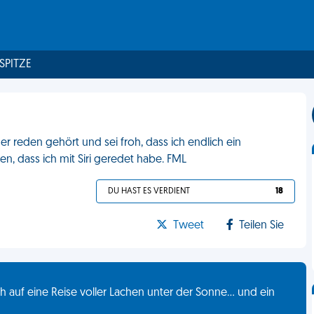
 SPITZE
 reden gehört und sei froh, dass ich endlich ein
en, dass ich mit Siri geredet habe. FML
DU HAST ES VERDIENT
18
Tweet
Teilen Sie
 auf eine Reise voller Lachen unter der Sonne... und ein