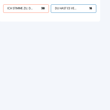
ICH STIMME ZU, DEIN LEBEN IST SCHEISSE
38
DU HAST ES VERDIENT
16