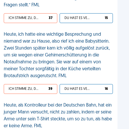
Fragen stellt.“ FML
ICH STIMME ZU, DEIN LEBEN IST SCHEISSE
37
DU HAST ES VERDIENT
15
Heute, ich hatte eine wichtige Besprechung und
niemand war zu Hause, also rief ich eine Babysitterin.
Zwei Stunden später kam ich völlig aufgelöst zurück,
um sie wegen einer Gehirnerschütterung in die
Notaufnahme zu bringen. Sie war auf einem von
meiner Tochter sorgfältig in der Küche verteilten
Brotaufstrich ausgerutscht. FML
ICH STIMME ZU, DEIN LEBEN IST SCHEISSE
39
DU HAST ES VERDIENT
16
Heute, als Kontrolleur bei der Deutschen Bahn, hat ein
junger Mann versucht, nicht zu zahlen, indem er seine
Arme unter sein T‑Shirt steckte, um so zu tun, als habe
er keine Arme. FML