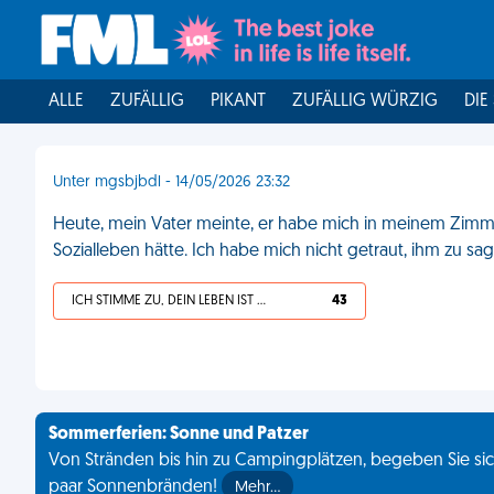
ALLE
ZUFÄLLIG
PIKANT
ZUFÄLLIG WÜRZIG
DIE
Unter mgsbjbdl - 14/05/2026 23:32
Heute, mein Vater meinte, er habe mich in meinem Zimmer
Sozialleben hätte. Ich habe mich nicht getraut, ihm zu sag
ICH STIMME ZU, DEIN LEBEN IST SCHEISSE
43
Sommerferien: Sonne und Patzer
Von Stränden bis hin zu Campingplätzen, begeben Sie sich
paar Sonnenbränden!
Mehr…