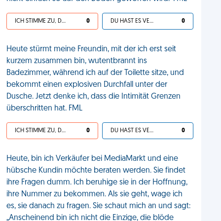
ICH STIMME ZU, DEIN LEBEN IST SCHEISSE
0
DU HAST ES VERDIENT
0
Heute stürmt meine Freundin, mit der ich erst seit
kurzem zusammen bin, wutentbrannt ins
Badezimmer, während ich auf der Toilette sitze, und
bekommt einen explosiven Durchfall unter der
Dusche. Jetzt denke ich, dass die Intimität Grenzen
überschritten hat. FML
ICH STIMME ZU, DEIN LEBEN IST SCHEISSE
0
DU HAST ES VERDIENT
0
Heute, bin ich Verkäufer bei MediaMarkt und eine
hübsche Kundin möchte beraten werden. Sie findet
ihre Fragen dumm. Ich beruhige sie in der Hoffnung,
ihre Nummer zu bekommen. Als sie geht, wage ich
es, sie danach zu fragen. Sie schaut mich an und sagt:
„Anscheinend bin ich nicht die Einzige, die blöde