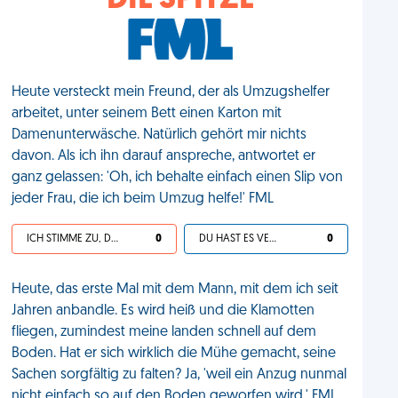
DIE SPITZE
Heute versteckt mein Freund, der als Umzugshelfer
arbeitet, unter seinem Bett einen Karton mit
Damenunterwäsche. Natürlich gehört mir nichts
davon. Als ich ihn darauf anspreche, antwortet er
ganz gelassen: 'Oh, ich behalte einfach einen Slip von
jeder Frau, die ich beim Umzug helfe!' FML
ICH STIMME ZU, DEIN LEBEN IST SCHEISSE
0
DU HAST ES VERDIENT
0
Heute, das erste Mal mit dem Mann, mit dem ich seit
Jahren anbandle. Es wird heiß und die Klamotten
fliegen, zumindest meine landen schnell auf dem
Boden. Hat er sich wirklich die Mühe gemacht, seine
Sachen sorgfältig zu falten? Ja, 'weil ein Anzug nunmal
nicht einfach so auf den Boden geworfen wird.' FML