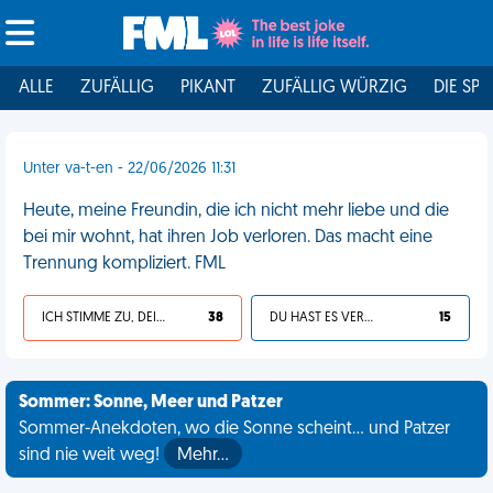
ALLE
ZUFÄLLIG
PIKANT
ZUFÄLLIG WÜRZIG
DIE SPI
Unter va-t-en - 22/06/2026 11:31
Heute, meine Freundin, die ich nicht mehr liebe und die
bei mir wohnt, hat ihren Job verloren. Das macht eine
Trennung kompliziert. FML
ICH STIMME ZU, DEIN LEBEN IST SCHEISSE
38
DU HAST ES VERDIENT
15
Sommer: Sonne, Meer und Patzer
Sommer-Anekdoten, wo die Sonne scheint... und Patzer
sind nie weit weg!
Mehr…