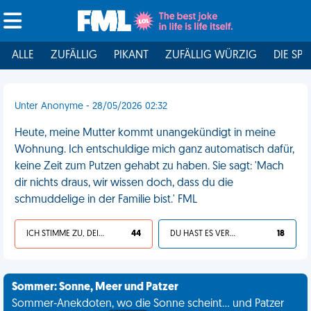
ALLE
ZUFÄLLIG
PIKANT
ZUFÄLLIG WÜRZIG
DIE SPI
Unter Anonyme - 28/05/2026 02:32
Heute, meine Mutter kommt unangekündigt in meine
Wohnung. Ich entschuldige mich ganz automatisch dafür,
keine Zeit zum Putzen gehabt zu haben. Sie sagt: 'Mach
dir nichts draus, wir wissen doch, dass du die
schmuddelige in der Familie bist.' FML
ICH STIMME ZU, DEIN LEBEN IST SCHEISSE
44
DU HAST ES VERDIENT
18
Sommer: Sonne, Meer und Patzer
Sommer-Anekdoten, wo die Sonne scheint... und Patzer