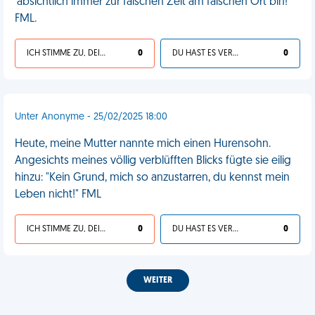
'absichtlich immer zur falschen Zeit am falschen Ort bin!'
FML.
ICH STIMME ZU, DEIN LEBEN IST SCHEISSE
0
DU HAST ES VERDIENT
0
Unter Anonyme - 25/02/2025 18:00
Heute, meine Mutter nannte mich einen Hurensohn.
Angesichts meines völlig verblüfften Blicks fügte sie eilig
hinzu: "Kein Grund, mich so anzustarren, du kennst mein
Leben nicht!" FML
ICH STIMME ZU, DEIN LEBEN IST SCHEISSE
0
DU HAST ES VERDIENT
0
WEITER