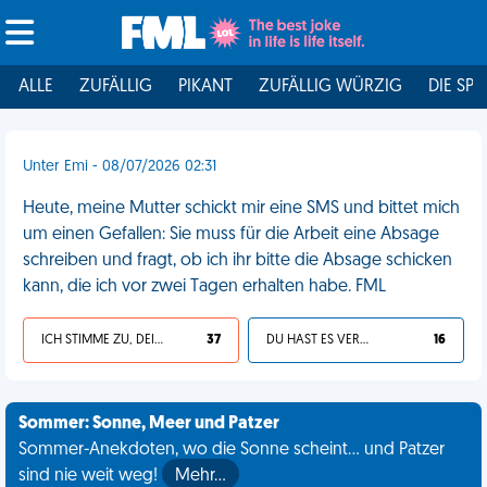
ALLE
ZUFÄLLIG
PIKANT
ZUFÄLLIG WÜRZIG
DIE SPI
Unter Emi - 08/07/2026 02:31
Heute, meine Mutter schickt mir eine SMS und bittet mich
um einen Gefallen: Sie muss für die Arbeit eine Absage
schreiben und fragt, ob ich ihr bitte die Absage schicken
kann, die ich vor zwei Tagen erhalten habe. FML
ICH STIMME ZU, DEIN LEBEN IST SCHEISSE
37
DU HAST ES VERDIENT
16
Sommer: Sonne, Meer und Patzer
Sommer-Anekdoten, wo die Sonne scheint... und Patzer
sind nie weit weg!
Mehr…