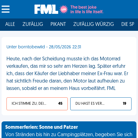
ALLE
ZUFÄLLIG
PIKANT
ZUFÄLLIG WÜRZIG
DIE SPI
Unter borntobewild - 28/05/2026 22:31
Heute, nach der Scheidung musste ich das Motorrad
verkaufen, das mir so sehr am Herzen lag. Später erfuhr
ich, dass der Käufer der Liebhaber meiner Ex-Frau war. Er
hat sichtlich Freude daran, den Motor laut aufheulen zu
lassen, sobald er an meinem Haus vorbeifährt. FML
ICH STIMME ZU, DEIN LEBEN IST SCHEISSE
45
DU HAST ES VERDIENT
19
Sommerferien: Sonne und Patzer
Von Stränden bis hin zu Campingplätzen, begeben Sie sich