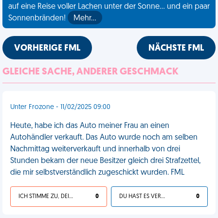
auf eine Reise voller Lachen unter der Sonne... und ein paar
Sonnenbränden!
Mehr…
VORHERIGE FML
NÄCHSTE FML
GLEICHE SACHE, ANDERER GESCHMACK
Unter Frozone - 11/02/2025 09:00
Heute, habe ich das Auto meiner Frau an einen
Autohändler verkauft. Das Auto wurde noch am selben
Nachmittag weiterverkauft und innerhalb von drei
Stunden bekam der neue Besitzer gleich drei Strafzettel,
die mir selbstverständlich zugeschickt wurden. FML
ICH STIMME ZU, DEIN LEBEN IST SCHEISSE
0
DU HAST ES VERDIENT
0