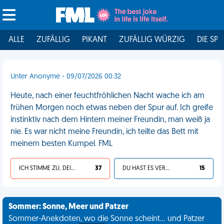
ALLE
ZUFÄLLIG
PIKANT
ZUFÄLLIG WÜRZIG
DIE SPI
Unter Anonyme - 09/07/2026 00:32
Heute, nach einer feuchtfröhlichen Nacht wache ich am
frühen Morgen noch etwas neben der Spur auf. Ich greife
instinktiv nach dem Hintern meiner Freundin, man weiß ja
nie. Es war nicht meine Freundin, ich teilte das Bett mit
meinem besten Kumpel. FML
ICH STIMME ZU, DEIN LEBEN IST SCHEISSE
37
DU HAST ES VERDIENT
15
Sommer: Sonne, Meer und Patzer
Sommer-Anekdoten, wo die Sonne scheint... und Patzer