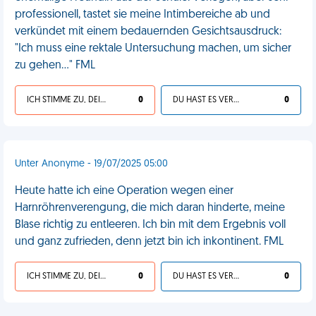
professionell, tastet sie meine Intimbereiche ab und
verkündet mit einem bedauernden Gesichtsausdruck:
"Ich muss eine rektale Untersuchung machen, um sicher
zu gehen..." FML
ICH STIMME ZU, DEIN LEBEN IST SCHEISSE
0
DU HAST ES VERDIENT
0
Unter Anonyme - 19/07/2025 05:00
Heute hatte ich eine Operation wegen einer
Harnröhrenverengung, die mich daran hinderte, meine
Blase richtig zu entleeren. Ich bin mit dem Ergebnis voll
und ganz zufrieden, denn jetzt bin ich inkontinent. FML
ICH STIMME ZU, DEIN LEBEN IST SCHEISSE
0
DU HAST ES VERDIENT
0