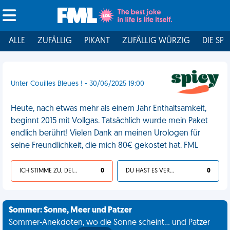
ALLE
ZUFÄLLIG
PIKANT
ZUFÄLLIG WÜRZIG
DIE SPI
Unter Couilles Bleues ! - 30/06/2025 19:00
Heute, nach etwas mehr als einem Jahr Enthaltsamkeit,
beginnt 2015 mit Vollgas. Tatsächlich wurde mein Paket
endlich berührt! Vielen Dank an meinen Urologen für
seine Freundlichkeit, die mich 80€ gekostet hat. FML
ICH STIMME ZU, DEIN LEBEN IST SCHEISSE
0
DU HAST ES VERDIENT
0
Sommer: Sonne, Meer und Patzer
Sommer-Anekdoten, wo die Sonne scheint... und Patzer