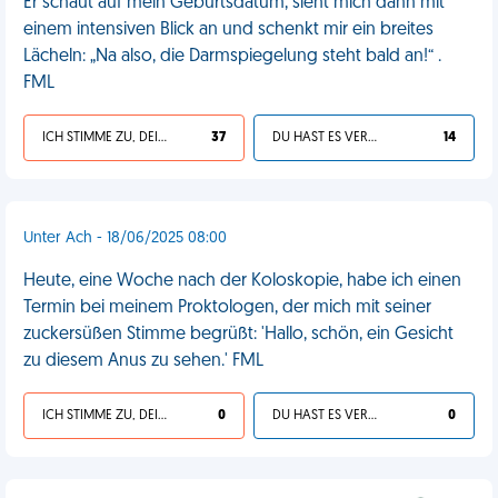
Er schaut auf mein Geburtsdatum, sieht mich dann mit
einem intensiven Blick an und schenkt mir ein breites
Lächeln: „Na also, die Darmspiegelung steht bald an!“ .
FML
ICH STIMME ZU, DEIN LEBEN IST SCHEISSE
37
DU HAST ES VERDIENT
14
Unter Ach - 18/06/2025 08:00
Heute, eine Woche nach der Koloskopie, habe ich einen
Termin bei meinem Proktologen, der mich mit seiner
zuckersüßen Stimme begrüßt: 'Hallo, schön, ein Gesicht
zu diesem Anus zu sehen.' FML
ICH STIMME ZU, DEIN LEBEN IST SCHEISSE
0
DU HAST ES VERDIENT
0