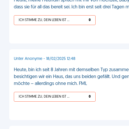
Heute, meine Freundin sprach mit mir von Hochzeit, Ba
dass sie für all das bereit sei. Ich bin erst seit drei Tage
ICH STIMME ZU, DEIN LEBEN IST SCHEISSE
0
Unter Anonyme - 18/02/2025 12:48
Heute, bin ich seit 8 Jahren mit demselben Typ zusamm
besichtigen wir ein Haus, das uns beiden gefällt. Und g
möchte – allerdings ohne mich. FML
ICH STIMME ZU, DEIN LEBEN IST SCHEISSE
0