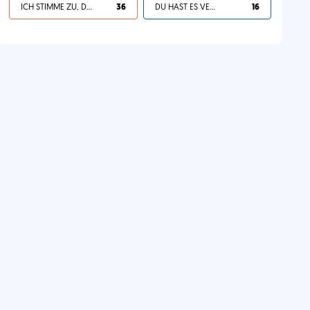
ICH STIMME ZU, DEIN LEBEN IST SCHEISSE
36
DU HAST ES VERDIENT
16