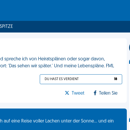
 SPITZE
d spreche ich von Heiratsplänen oder sogar davon,
rt: 'Das sehen wir später.' Und meine Lebenspläne. FML
DU HAST ES VERDIENT
18
Tweet
Teilen Sie
 auf eine Reise voller Lachen unter der Sonne... und ein