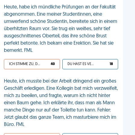
Heute, habe ich mündliche Prüfungen an der Fakultät
abgenommen. Eine meiner Studentinnen, eine
umwerfend schöne Studentin, bereitete sich in einem
überhitzten Raum vor. Sie trug ein weißes, sehr tief
ausgeschnittenes Oberteil, das ihre schöne Brust
perfekt betonte. Ich bekam eine Erektion. Sie hat sie
bemerkt. FML
ICH STIMME ZU, DEIN LEBEN IST SCHEISSE
40
DU HAST ES VERDIENT
18
Heute, ich musste bei der Arbeit dringend ein großes
Geschäft erledigen. Eine Kollegin bat mich verzweifelt,
mich zu beeilen, und fragte, warum ich nicht hinter
einen Baum gehe. Ich erklärte ihr, dass man als Mann
manche Dinge nur auf der Toilette tun kann. Fehler:
Jetzt glaubt das ganze Team, ich masturbiere mich im
Büro. FML