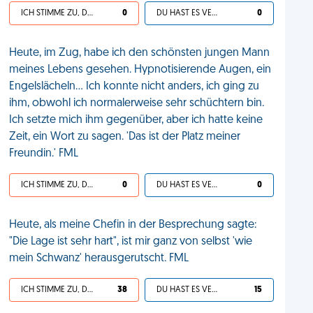
ICH STIMME ZU, DEIN LEBEN IST SCHEISSE
0
DU HAST ES VERDIENT
0
Heute, im Zug, habe ich den schönsten jungen Mann
meines Lebens gesehen. Hypnotisierende Augen, ein
Engelslächeln… Ich konnte nicht anders, ich ging zu
ihm, obwohl ich normalerweise sehr schüchtern bin.
Ich setzte mich ihm gegenüber, aber ich hatte keine
Zeit, ein Wort zu sagen. 'Das ist der Platz meiner
Freundin.' FML
ICH STIMME ZU, DEIN LEBEN IST SCHEISSE
0
DU HAST ES VERDIENT
0
Heute, als meine Chefin in der Besprechung sagte:
"Die Lage ist sehr hart", ist mir ganz von selbst 'wie
mein Schwanz' herausgerutscht. FML
ICH STIMME ZU, DEIN LEBEN IST SCHEISSE
38
DU HAST ES VERDIENT
15