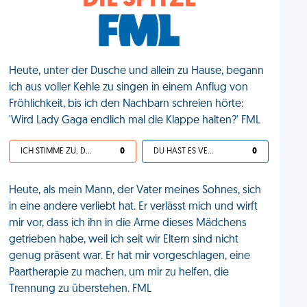
DIE SPITZE
Heute, unter der Dusche und allein zu Hause, begann
ich aus voller Kehle zu singen in einem Anflug von
Fröhlichkeit, bis ich den Nachbarn schreien hörte:
'Wird Lady Gaga endlich mal die Klappe halten?' FML
ICH STIMME ZU, DEIN LEBEN IST SCHEISSE
0
DU HAST ES VERDIENT
0
Heute, als mein Mann, der Vater meines Sohnes, sich
in eine andere verliebt hat. Er verlässt mich und wirft
mir vor, dass ich ihn in die Arme dieses Mädchens
getrieben habe, weil ich seit wir Eltern sind nicht
genug präsent war. Er hat mir vorgeschlagen, eine
Paartherapie zu machen, um mir zu helfen, die
Trennung zu überstehen. FML