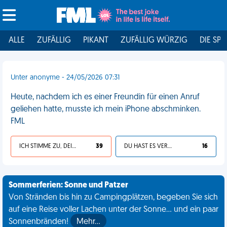
ALLE
ZUFÄLLIG
PIKANT
ZUFÄLLIG WÜRZIG
DIE SPI
Unter anonyme - 24/05/2026 07:31
Heute, nachdem ich es einer Freundin für einen Anruf
geliehen hatte, musste ich mein iPhone abschminken.
FML
ICH STIMME ZU, DEIN LEBEN IST SCHEISSE
39
DU HAST ES VERDIENT
16
Sommerferien: Sonne und Patzer
Von Stränden bis hin zu Campingplätzen, begeben Sie sich
auf eine Reise voller Lachen unter der Sonne... und ein paar
Sonnenbränden!
Mehr…