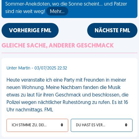
Sommer-Anekdoten, wo die Sonne scheint... und Patzer
sind nie weit weg!
Mehr…
VORHERIGE FML
NÄCHSTE FML
GLEICHE SACHE, ANDERER GESCHMACK
Unter Martin - 03/07/2025 22:32
Heute veranstalte ich eine Party mit Freunden in meiner
neuen Wohnung. Meine Nachbarn fanden die Musik
etwas zu laut für ihren Geschmack und beschlossen, die
Polizei wegen nächtlicher Ruhestörung zu rufen. Es ist 16
Uhr nachmittags. FML
ICH STIMME ZU, DEIN LEBEN IST SCHEISSE
0
DU HAST ES VERDIENT
0