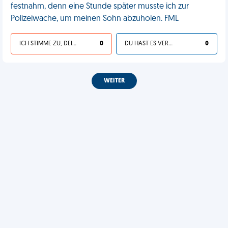
festnahm, denn eine Stunde später musste ich zur
Polizeiwache, um meinen Sohn abzuholen. FML
ICH STIMME ZU, DEIN LEBEN IST SCHEISSE
0
DU HAST ES VERDIENT
0
WEITER