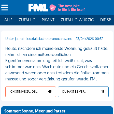
ALLE
ZUFÄLLIG
PIKANT
ZUFÄLLIG WÜRZIG
DIE SPI
Unter jauraimieuxfaitdacheterunecaravane - 23/04/2026 00:32
Heute, nachdem ich meine erste Wohnung gekauft hatte,
nahm ich an einer außerordentlichen
Eigentümerversammlung teil. Ich weiß nicht, was
schlimmer war: dass Wachleute und ein Gerichtsvollzieher
anwesend waren oder dass trotzdem die Polizei kommen
musste und sogar Verstärkung gerufen wurde. FML
ICH STIMME ZU, DEIN LEBEN IST SCHEISSE
43
DU HAST ES VERDIENT
19
Sommer: Sonne, Meer und Patzer