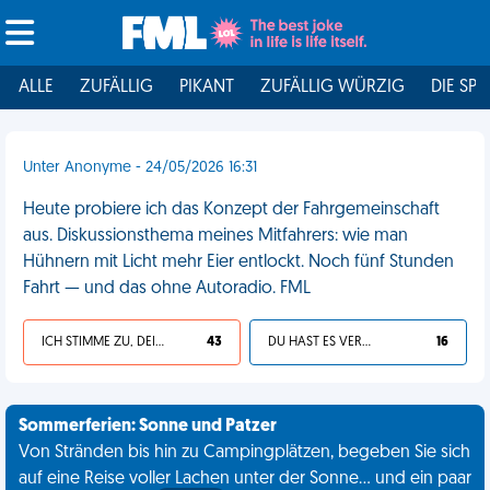
ALLE
ZUFÄLLIG
PIKANT
ZUFÄLLIG WÜRZIG
DIE SPI
Unter Anonyme - 24/05/2026 16:31
Heute probiere ich das Konzept der Fahrgemeinschaft
aus. Diskussionsthema meines Mitfahrers: wie man
Hühnern mit Licht mehr Eier entlockt. Noch fünf Stunden
Fahrt — und das ohne Autoradio. FML
ICH STIMME ZU, DEIN LEBEN IST SCHEISSE
43
DU HAST ES VERDIENT
16
Sommerferien: Sonne und Patzer
Von Stränden bis hin zu Campingplätzen, begeben Sie sich
auf eine Reise voller Lachen unter der Sonne... und ein paar