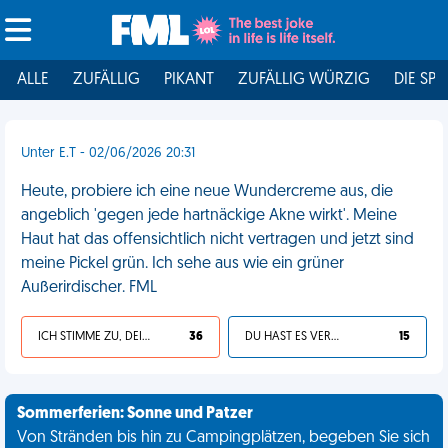
ALLE
ZUFÄLLIG
PIKANT
ZUFÄLLIG WÜRZIG
DIE SPI
Unter E.T - 02/06/2026 20:31
Heute, probiere ich eine neue Wundercreme aus, die
angeblich 'gegen jede hartnäckige Akne wirkt'. Meine
Haut hat das offensichtlich nicht vertragen und jetzt sind
meine Pickel grün. Ich sehe aus wie ein grüner
Außerirdischer. FML
ICH STIMME ZU, DEIN LEBEN IST SCHEISSE
36
DU HAST ES VERDIENT
15
Sommerferien: Sonne und Patzer
Von Stränden bis hin zu Campingplätzen, begeben Sie sich