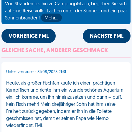
Von Stränden bis hin zu Campingplätzen, begeben Sie sich
auf eine Reise voller Lachen unter der Sonne... und ein paar
Sonnenbränden!
Mehr…
VORHERIGE FML
NÄCHSTE FML
GLEICHE SACHE, ANDERER GESCHMACK
Unter verreuse - 31/08/2025 21:31
Heute, als großer Fischfan kaufe ich einen prächtigen
Kampffisch und richte ihm ein wunderschönes Aquarium
ein. Ich komme, um ihn hineinzusetzen und dann – puff,
kein Fisch mehr! Mein dreijähriger Sohn hat ihm seine
Freiheit zurückgegeben, indem er ihn in die Toilette
geschmissen hat, damit er seinen Papa wie Nemo
wiederfindet. FML