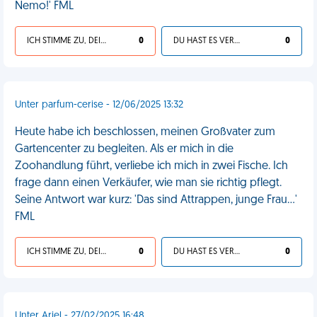
Nemo!' FML
ICH STIMME ZU, DEIN LEBEN IST SCHEISSE
0
DU HAST ES VERDIENT
0
Unter parfum-cerise - 12/06/2025 13:32
Heute habe ich beschlossen, meinen Großvater zum
Gartencenter zu begleiten. Als er mich in die
Zoohandlung führt, verliebe ich mich in zwei Fische. Ich
frage dann einen Verkäufer, wie man sie richtig pflegt.
Seine Antwort war kurz: 'Das sind Attrappen, junge Frau...'
FML
ICH STIMME ZU, DEIN LEBEN IST SCHEISSE
0
DU HAST ES VERDIENT
0
Unter Ariel - 27/02/2025 16:48