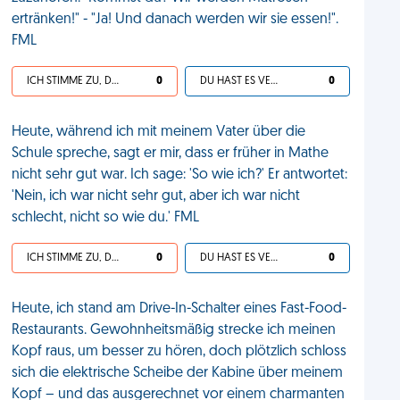
ertränken!" - "Ja! Und danach werden wir sie essen!".
FML
ICH STIMME ZU, DEIN LEBEN IST SCHEISSE
0
DU HAST ES VERDIENT
0
Heute, während ich mit meinem Vater über die
Schule spreche, sagt er mir, dass er früher in Mathe
nicht sehr gut war. Ich sage: 'So wie ich?' Er antwortet:
'Nein, ich war nicht sehr gut, aber ich war nicht
schlecht, nicht so wie du.' FML
ICH STIMME ZU, DEIN LEBEN IST SCHEISSE
0
DU HAST ES VERDIENT
0
Heute, ich stand am Drive-In-Schalter eines Fast-Food-
Restaurants. Gewohnheitsmäßig strecke ich meinen
Kopf raus, um besser zu hören, doch plötzlich schloss
sich die elektrische Scheibe der Kabine über meinem
Kopf – und das ausgerechnet vor einem charmanten