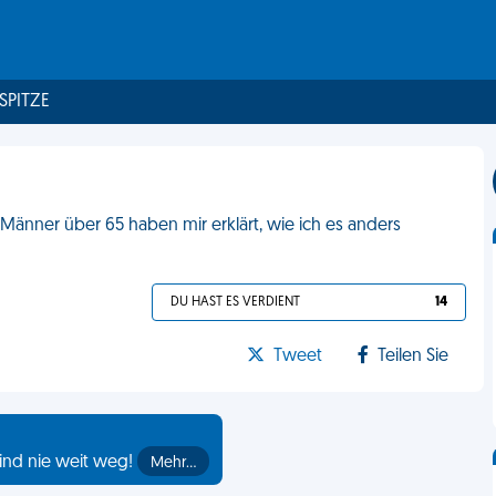
 SPITZE
 Männer über 65 haben mir erklärt, wie ich es anders
DU HAST ES VERDIENT
14
Tweet
Teilen Sie
ind nie weit weg!
Mehr…