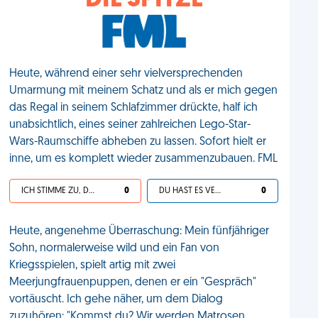
DIE SPITZE
Heute, während einer sehr vielversprechenden
Umarmung mit meinem Schatz und als er mich gegen
das Regal in seinem Schlafzimmer drückte, half ich
unabsichtlich, eines seiner zahlreichen Lego-Star-
Wars-Raumschiffe abheben zu lassen. Sofort hielt er
inne, um es komplett wieder zusammenzubauen. FML
ICH STIMME ZU, DEIN LEBEN IST SCHEISSE
0
DU HAST ES VERDIENT
0
Heute, angenehme Überraschung: Mein fünfjähriger
Sohn, normalerweise wild und ein Fan von
Kriegsspielen, spielt artig mit zwei
Meerjungfrauenpuppen, denen er ein "Gespräch"
vortäuscht. Ich gehe näher, um dem Dialog
zuzuhören: "Kommst du? Wir werden Matrosen