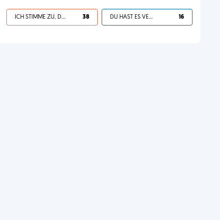
ICH STIMME ZU, DEIN LEBEN IST SCHEISSE
38
DU HAST ES VERDIENT
16