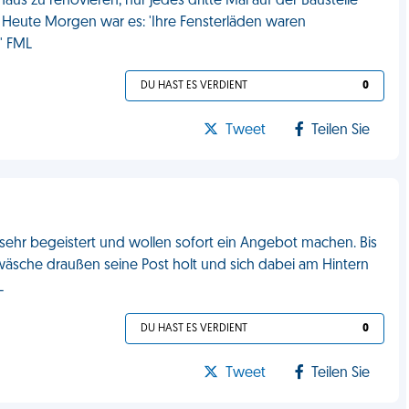
aus zu renovieren, nur jedes dritte Mal auf der Baustelle
. Heute Morgen war es: 'Ihre Fensterläden waren
' FML
DU HAST ES VERDIENT
0
Tweet
Teilen Sie
 sehr begeistert und wollen sofort ein Angebot machen. Bis
wäsche draußen seine Post holt und sich dabei am Hintern
L
DU HAST ES VERDIENT
0
Tweet
Teilen Sie