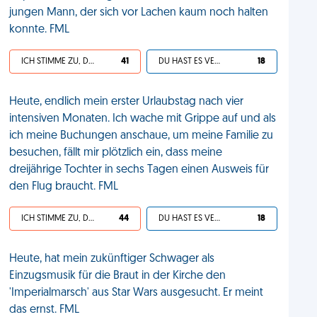
jungen Mann, der sich vor Lachen kaum noch halten
konnte. FML
ICH STIMME ZU, DEIN LEBEN IST SCHEISSE
41
DU HAST ES VERDIENT
18
Heute, endlich mein erster Urlaubstag nach vier
intensiven Monaten. Ich wache mit Grippe auf und als
ich meine Buchungen anschaue, um meine Familie zu
besuchen, fällt mir plötzlich ein, dass meine
dreijährige Tochter in sechs Tagen einen Ausweis für
den Flug braucht. FML
ICH STIMME ZU, DEIN LEBEN IST SCHEISSE
44
DU HAST ES VERDIENT
18
Heute, hat mein zukünftiger Schwager als
Einzugsmusik für die Braut in der Kirche den
'Imperialmarsch' aus Star Wars ausgesucht. Er meint
das ernst. FML