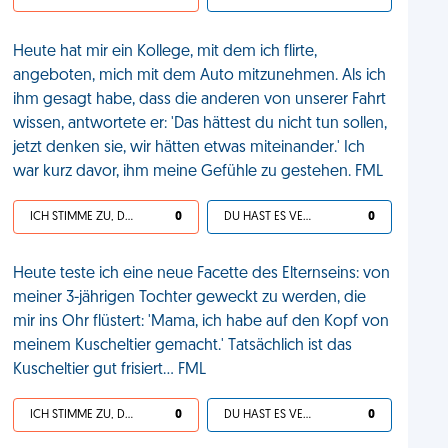
Heute hat mir ein Kollege, mit dem ich flirte,
angeboten, mich mit dem Auto mitzunehmen. Als ich
ihm gesagt habe, dass die anderen von unserer Fahrt
wissen, antwortete er: 'Das hättest du nicht tun sollen,
jetzt denken sie, wir hätten etwas miteinander.' Ich
war kurz davor, ihm meine Gefühle zu gestehen. FML
ICH STIMME ZU, DEIN LEBEN IST SCHEISSE
0
DU HAST ES VERDIENT
0
Heute teste ich eine neue Facette des Elternseins: von
meiner 3-jährigen Tochter geweckt zu werden, die
mir ins Ohr flüstert: 'Mama, ich habe auf den Kopf von
meinem Kuscheltier gemacht.' Tatsächlich ist das
Kuscheltier gut frisiert… FML
ICH STIMME ZU, DEIN LEBEN IST SCHEISSE
0
DU HAST ES VERDIENT
0