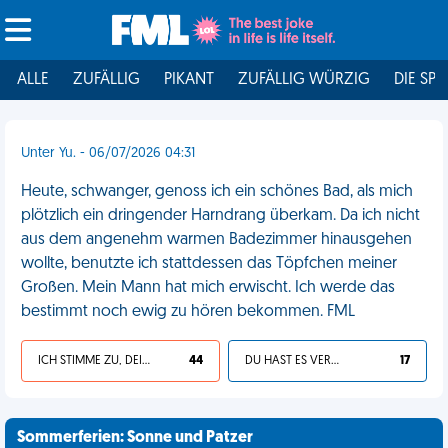
ALLE
ZUFÄLLIG
PIKANT
ZUFÄLLIG WÜRZIG
DIE SPI
Unter Yu. - 06/07/2026 04:31
Heute, schwanger, genoss ich ein schönes Bad, als mich
plötzlich ein dringender Harndrang überkam. Da ich nicht
aus dem angenehm warmen Badezimmer hinausgehen
wollte, benutzte ich stattdessen das Töpfchen meiner
Großen. Mein Mann hat mich erwischt. Ich werde das
bestimmt noch ewig zu hören bekommen. FML
ICH STIMME ZU, DEIN LEBEN IST SCHEISSE
44
DU HAST ES VERDIENT
17
Sommerferien: Sonne und Patzer