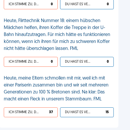
ICH STIMME ZU, DEIN LEBEN IST SCHEISSE
0
DU HAST ES VERDIENT
0
Heute, Flirttechnik Nummer 18: einem hübschen
Mädchen helfen, ihren Koffer die Treppe in der U-
Bahn hinaufzutragen. Für mich hätte es funktionieren
können, wenn ich ihren für mich zu schweren Koffer
nicht hätte überschlagen lassen. FML
ICH STIMME ZU, DEIN LEBEN IST SCHEISSE
0
DU HAST ES VERDIENT
0
Heute, meine Eltern schmollen mit mir, weil ich mit
einer Pariserin zusammen bin und wir seit mehreren
Generationen zu 100 % Bretonen sind. Na klar: Das
macht einen Fleck in unserem Stammbaum. FML
ICH STIMME ZU, DEIN LEBEN IST SCHEISSE
37
DU HAST ES VERDIENT
15