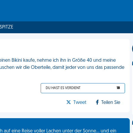
 SPITZE
h einen Bikini kaufe, nehme ich ihn in Größe 40 und meine
uschen wir die Oberteile, damit jeder von uns das passende
DU HAST ES VERDIENT
18
Tweet
Teilen Sie
 auf eine Reise voller Lachen unter der Sonne... und ein