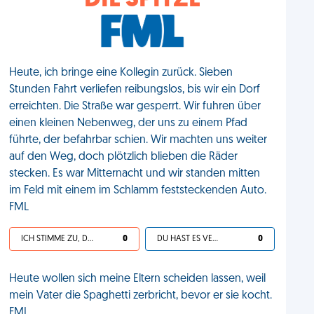
DIE SPITZE
Heute, ich bringe eine Kollegin zurück. Sieben
Stunden Fahrt verliefen reibungslos, bis wir ein Dorf
erreichten. Die Straße war gesperrt. Wir fuhren über
einen kleinen Nebenweg, der uns zu einem Pfad
führte, der befahrbar schien. Wir machten uns weiter
auf den Weg, doch plötzlich blieben die Räder
stecken. Es war Mitternacht und wir standen mitten
im Feld mit einem im Schlamm feststeckenden Auto.
FML
ICH STIMME ZU, DEIN LEBEN IST SCHEISSE
0
DU HAST ES VERDIENT
0
Heute wollen sich meine Eltern scheiden lassen, weil
mein Vater die Spaghetti zerbricht, bevor er sie kocht.
FML