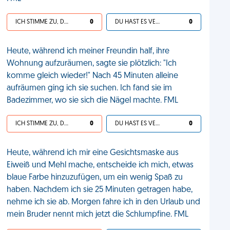
ICH STIMME ZU, DEIN LEBEN IST SCHEISSE
0
DU HAST ES VERDIENT
0
Heute, während ich meiner Freundin half, ihre
Wohnung aufzuräumen, sagte sie plötzlich: "Ich
komme gleich wieder!" Nach 45 Minuten alleine
aufräumen ging ich sie suchen. Ich fand sie im
Badezimmer, wo sie sich die Nägel machte. FML
ICH STIMME ZU, DEIN LEBEN IST SCHEISSE
0
DU HAST ES VERDIENT
0
Heute, während ich mir eine Gesichtsmaske aus
Eiweiß und Mehl mache, entscheide ich mich, etwas
blaue Farbe hinzuzufügen, um ein wenig Spaß zu
haben. Nachdem ich sie 25 Minuten getragen habe,
nehme ich sie ab. Morgen fahre ich in den Urlaub und
mein Bruder nennt mich jetzt die Schlumpfine. FML