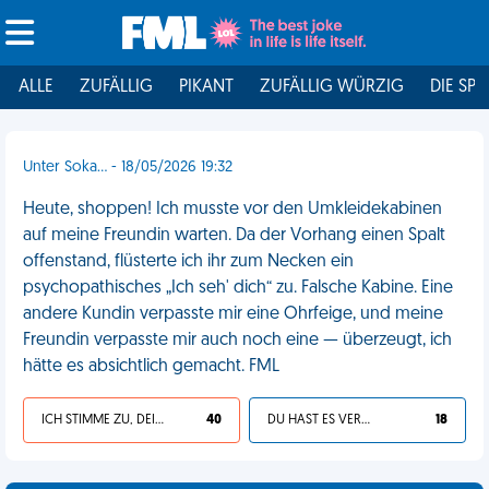
ALLE
ZUFÄLLIG
PIKANT
ZUFÄLLIG WÜRZIG
DIE SPI
Unter Soka... - 18/05/2026 19:32
Heute, shoppen! Ich musste vor den Umkleidekabinen
auf meine Freundin warten. Da der Vorhang einen Spalt
offenstand, flüsterte ich ihr zum Necken ein
psychopathisches „Ich seh' dich“ zu. Falsche Kabine. Eine
andere Kundin verpasste mir eine Ohrfeige, und meine
Freundin verpasste mir auch noch eine — überzeugt, ich
hätte es absichtlich gemacht. FML
ICH STIMME ZU, DEIN LEBEN IST SCHEISSE
40
DU HAST ES VERDIENT
18