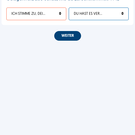
ICH STIMME ZU, DEIN LEBEN IST SCHEISSE
0
DU HAST ES VERDIENT
0
WEITER