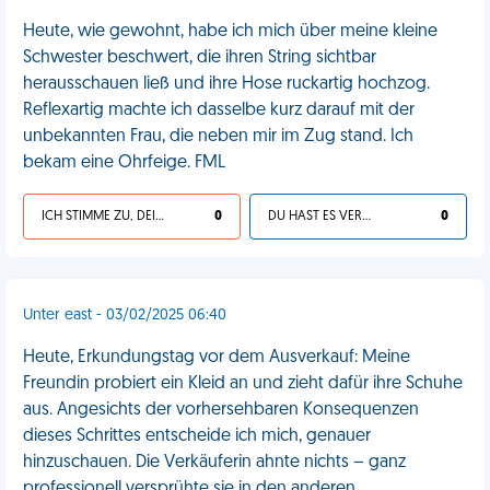
Heute, wie gewohnt, habe ich mich über meine kleine
Schwester beschwert, die ihren String sichtbar
herausschauen ließ und ihre Hose ruckartig hochzog.
Reflexartig machte ich dasselbe kurz darauf mit der
unbekannten Frau, die neben mir im Zug stand. Ich
bekam eine Ohrfeige. FML
ICH STIMME ZU, DEIN LEBEN IST SCHEISSE
0
DU HAST ES VERDIENT
0
Unter east - 03/02/2025 06:40
Heute, Erkundungstag vor dem Ausverkauf: Meine
Freundin probiert ein Kleid an und zieht dafür ihre Schuhe
aus. Angesichts der vorhersehbaren Konsequenzen
dieses Schrittes entscheide ich mich, genauer
hinzuschauen. Die Verkäuferin ahnte nichts – ganz
professionell versprühte sie in den anderen