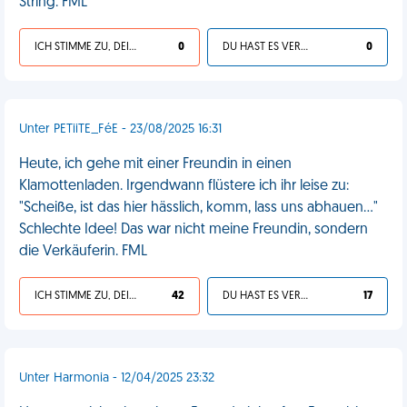
String. FML
ICH STIMME ZU, DEIN LEBEN IST SCHEISSE
0
DU HAST ES VERDIENT
0
Unter PETiiTE_FéE - 23/08/2025 16:31
Heute, ich gehe mit einer Freundin in einen
Klamottenladen. Irgendwann flüstere ich ihr leise zu:
"Scheiße, ist das hier hässlich, komm, lass uns abhauen..."
Schlechte Idee! Das war nicht meine Freundin, sondern
die Verkäuferin. FML
ICH STIMME ZU, DEIN LEBEN IST SCHEISSE
42
DU HAST ES VERDIENT
17
Unter Harmonia - 12/04/2025 23:32