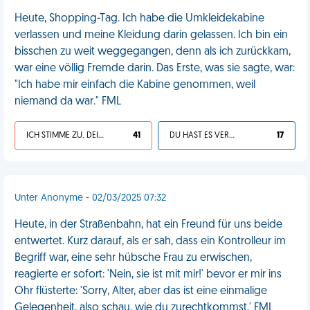
Heute, Shopping-Tag. Ich habe die Umkleidekabine
verlassen und meine Kleidung darin gelassen. Ich bin ein
bisschen zu weit weggegangen, denn als ich zurückkam,
war eine völlig Fremde darin. Das Erste, was sie sagte, war:
"Ich habe mir einfach die Kabine genommen, weil
niemand da war." FML
ICH STIMME ZU, DEIN LEBEN IST SCHEISSE
41
DU HAST ES VERDIENT
17
Unter Anonyme - 02/03/2025 07:32
Heute, in der Straßenbahn, hat ein Freund für uns beide
entwertet. Kurz darauf, als er sah, dass ein Kontrolleur im
Begriff war, eine sehr hübsche Frau zu erwischen,
reagierte er sofort: 'Nein, sie ist mit mir!' bevor er mir ins
Ohr flüsterte: 'Sorry, Alter, aber das ist eine einmalige
Gelegenheit, also schau, wie du zurechtkommst.' FML