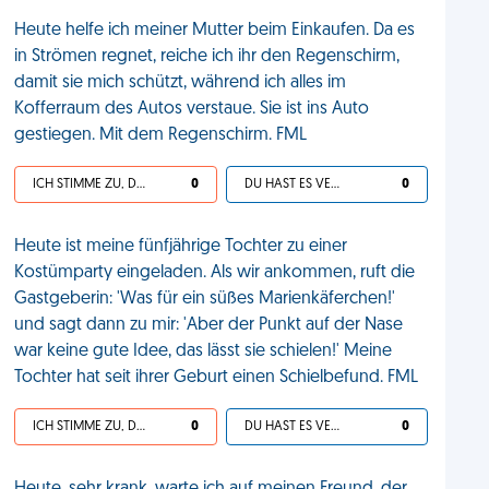
Heute helfe ich meiner Mutter beim Einkaufen. Da es
in Strömen regnet, reiche ich ihr den Regenschirm,
damit sie mich schützt, während ich alles im
Kofferraum des Autos verstaue. Sie ist ins Auto
gestiegen. Mit dem Regenschirm. FML
ICH STIMME ZU, DEIN LEBEN IST SCHEISSE
0
DU HAST ES VERDIENT
0
Heute ist meine fünfjährige Tochter zu einer
Kostümparty eingeladen. Als wir ankommen, ruft die
Gastgeberin: 'Was für ein süßes Marienkäferchen!'
und sagt dann zu mir: 'Aber der Punkt auf der Nase
war keine gute Idee, das lässt sie schielen!' Meine
Tochter hat seit ihrer Geburt einen Schielbefund. FML
ICH STIMME ZU, DEIN LEBEN IST SCHEISSE
0
DU HAST ES VERDIENT
0