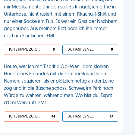
Heute, sehr krank, warte ich auf meinen Freund, der
mir Medikamente bringen soll. Es klingelt, ich öffne in
Unterhose, nicht rasiert, mit einem Pikachu-T-Shirt und
nur einer Socke am Fuß. Es war ein Gast der Nachbarn
gegenüber. Aus meinem Bett höre ich ihn immer
noch im Flur lachen. FML
ICH STIMME ZU, DEIN LEBEN IST SCHEISSE
0
DU HAST ES VERDIENT
0
Heute, war ich mit 'Esprit d'Obi-Wan', dem kleinen
Hund eines Freundes mit diesem merkwürdigen
Namen, spazieren, als er plötzlich heftig an der Leine
zog und in die Büsche schoss. Schwer, im Park noch
Würde zu wahren, während man 'Wo bist du, Esprit
d'Obi-Wan' ruft. FML
ICH STIMME ZU, DEIN LEBEN IST SCHEISSE
41
DU HAST ES VERDIENT
17