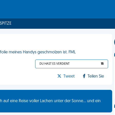
 SPITZE
utzfolie meines Handys geschmolzen ist. FML
DU HAST ES VERDIENT
15
Tweet
Teilen Sie
 auf eine Reise voller Lachen unter der Sonne... und ein