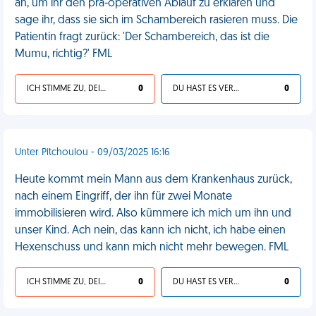
an, um ihr den prä-operativen Ablauf zu erklären und
sage ihr, dass sie sich im Schambereich rasieren muss. Die
Patientin fragt zurück: 'Der Schambereich, das ist die
Mumu, richtig?' FML
ICH STIMME ZU, DEIN LEBEN IST SCHEISSE
0
DU HAST ES VERDIENT
0
Unter Pitchoulou - 09/03/2025 16:16
Heute kommt mein Mann aus dem Krankenhaus zurück,
nach einem Eingriff, der ihn für zwei Monate
immobilisieren wird. Also kümmere ich mich um ihn und
unser Kind. Ach nein, das kann ich nicht, ich habe einen
Hexenschuss und kann mich nicht mehr bewegen. FML
ICH STIMME ZU, DEIN LEBEN IST SCHEISSE
0
DU HAST ES VERDIENT
0