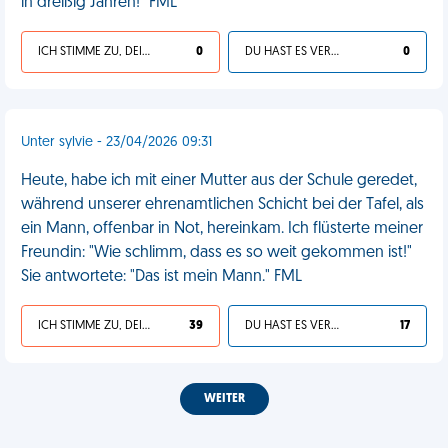
in dreißig Jahren!“ FML
ICH STIMME ZU, DEIN LEBEN IST SCHEISSE
0
DU HAST ES VERDIENT
0
Unter sylvie - 23/04/2026 09:31
Heute, habe ich mit einer Mutter aus der Schule geredet,
während unserer ehrenamtlichen Schicht bei der Tafel, als
ein Mann, offenbar in Not, hereinkam. Ich flüsterte meiner
Freundin: "Wie schlimm, dass es so weit gekommen ist!"
Sie antwortete: "Das ist mein Mann." FML
ICH STIMME ZU, DEIN LEBEN IST SCHEISSE
39
DU HAST ES VERDIENT
17
WEITER