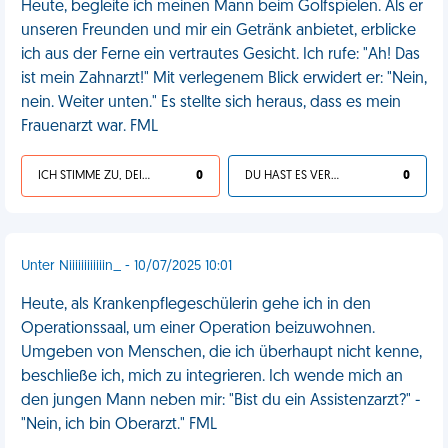
Heute, begleite ich meinen Mann beim Golfspielen. Als er
unseren Freunden und mir ein Getränk anbietet, erblicke
ich aus der Ferne ein vertrautes Gesicht. Ich rufe: "Ah! Das
ist mein Zahnarzt!" Mit verlegenem Blick erwidert er: "Nein,
nein. Weiter unten." Es stellte sich heraus, dass es mein
Frauenarzt war. FML
ICH STIMME ZU, DEIN LEBEN IST SCHEISSE
0
DU HAST ES VERDIENT
0
Unter Niiiiiiiiiiiin_ - 10/07/2025 10:01
Heute, als Krankenpflegeschülerin gehe ich in den
Operationssaal, um einer Operation beizuwohnen.
Umgeben von Menschen, die ich überhaupt nicht kenne,
beschließe ich, mich zu integrieren. Ich wende mich an
den jungen Mann neben mir: "Bist du ein Assistenzarzt?" -
"Nein, ich bin Oberarzt." FML