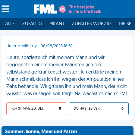
ALLE
ZUFÄLLIG
PIKANT
ZUFÄLLIG WÜRZIG
DIE SPI
Unter devilbirdy - 06/08/2025 16:32
Heute, spazierte ich mit meinem Mann und wir
begegneten einem meiner Patienten (ich bin
selbstständige Krankenschwester). Ich erklärte meinem
Mann schnell, dass ich ihn wegen der Amputation eines
Zehs behandle. Wir grüßen ihn und mein Mann, der nicht
wusste, was er sagen soll, fragt: 'Na, wächst es nach?' FML
ICH STIMME ZU, DEIN LEBEN IST SCHEISSE
0
DU HAST ES VERDIENT
0
Sommer: Sonne, Meer und Patzer