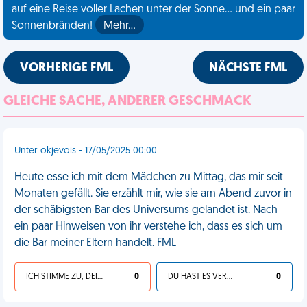
auf eine Reise voller Lachen unter der Sonne... und ein paar
Sonnenbränden!
Mehr…
VORHERIGE FML
NÄCHSTE FML
GLEICHE SACHE, ANDERER GESCHMACK
Unter okjevois - 17/05/2025 00:00
Heute esse ich mit dem Mädchen zu Mittag, das mir seit
Monaten gefällt. Sie erzählt mir, wie sie am Abend zuvor in
der schäbigsten Bar des Universums gelandet ist. Nach
ein paar Hinweisen von ihr verstehe ich, dass es sich um
die Bar meiner Eltern handelt. FML
ICH STIMME ZU, DEIN LEBEN IST SCHEISSE
0
DU HAST ES VERDIENT
0