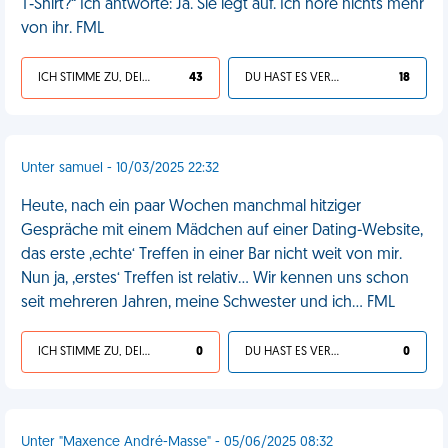
T‑Shirt?“ Ich antworte: Ja. Sie legt auf. Ich höre nichts mehr
von ihr. FML
ICH STIMME ZU, DEIN LEBEN IST SCHEISSE
43
DU HAST ES VERDIENT
18
Unter samuel - 10/03/2025 22:32
Heute, nach ein paar Wochen manchmal hitziger
Gespräche mit einem Mädchen auf einer Dating-Website,
das erste ‚echte‘ Treffen in einer Bar nicht weit von mir.
Nun ja, ‚erstes‘ Treffen ist relativ... Wir kennen uns schon
seit mehreren Jahren, meine Schwester und ich... FML
ICH STIMME ZU, DEIN LEBEN IST SCHEISSE
0
DU HAST ES VERDIENT
0
Unter "Maxence André-Masse" - 05/06/2025 08:32