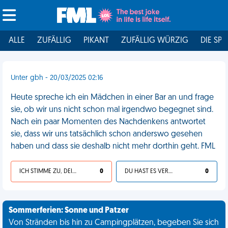
ALLE
ZUFÄLLIG
PIKANT
ZUFÄLLIG WÜRZIG
DIE SPI
Unter gbh - 20/03/2025 02:16
Heute spreche ich ein Mädchen in einer Bar an und frage
sie, ob wir uns nicht schon mal irgendwo begegnet sind.
Nach ein paar Momenten des Nachdenkens antwortet
sie, dass wir uns tatsächlich schon anderswo gesehen
haben und dass sie deshalb nicht mehr dorthin geht. FML
ICH STIMME ZU, DEIN LEBEN IST SCHEISSE
0
DU HAST ES VERDIENT
0
Sommerferien: Sonne und Patzer
Von Stränden bis hin zu Campingplätzen, begeben Sie sich