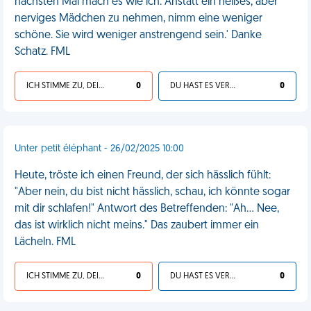
nächsten Mal mach es wie ich. Anstatt ein heißes, aber
nerviges Mädchen zu nehmen, nimm eine weniger
schöne. Sie wird weniger anstrengend sein.' Danke
Schatz. FML
ICH STIMME ZU, DEIN LEBEN IST SCHEISSE
0
DU HAST ES VERDIENT
0
Unter petit éléphant - 26/02/2025 10:00
Heute, tröste ich einen Freund, der sich hässlich fühlt:
"Aber nein, du bist nicht hässlich, schau, ich könnte sogar
mit dir schlafen!" Antwort des Betreffenden: "Ah… Nee,
das ist wirklich nicht meins." Das zaubert immer ein
Lächeln. FML
ICH STIMME ZU, DEIN LEBEN IST SCHEISSE
0
DU HAST ES VERDIENT
0