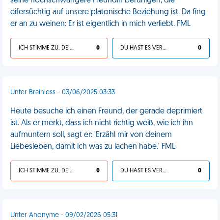
seine hochschwangere Freundin beruhigen, die
eifersüchtig auf unsere platonische Beziehung ist. Da fing
er an zu weinen: Er ist eigentlich in mich verliebt. FML
ICH STIMME ZU, DEIN LEBEN IST SCHEISSE
0
DU HAST ES VERDIENT
0
Unter Brainless - 03/06/2025 03:33
Heute besuche ich einen Freund, der gerade deprimiert
ist. Als er merkt, dass ich nicht richtig weiß, wie ich ihn
aufmuntern soll, sagt er: 'Erzähl mir von deinem
Liebesleben, damit ich was zu lachen habe.' FML
ICH STIMME ZU, DEIN LEBEN IST SCHEISSE
0
DU HAST ES VERDIENT
0
Unter Anonyme - 09/02/2026 05:31