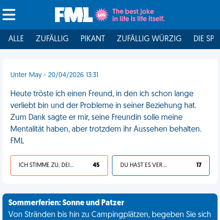
ALLE
ZUFÄLLIG
PIKANT
ZUFÄLLIG WÜRZIG
DIE SPI
Unter May - 20/04/2026 13:31
Heute tröste ich einen Freund, in den ich schon lange
verliebt bin und der Probleme in seiner Beziehung hat.
Zum Dank sagte er mir, seine Freundin solle meine
Mentalität haben, aber trotzdem ihr Aussehen behalten.
FML
ICH STIMME ZU, DEIN LEBEN IST SCHEISSE
45
DU HAST ES VERDIENT
17
Sommerferien: Sonne und Patzer
Von Stränden bis hin zu Campingplätzen, begeben Sie sich