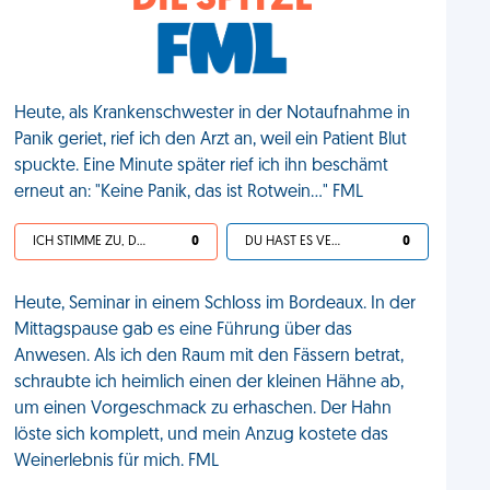
DIE SPITZE
Heute, als Krankenschwester in der Notaufnahme in
Panik geriet, rief ich den Arzt an, weil ein Patient Blut
spuckte. Eine Minute später rief ich ihn beschämt
erneut an: "Keine Panik, das ist Rotwein..." FML
ICH STIMME ZU, DEIN LEBEN IST SCHEISSE
0
DU HAST ES VERDIENT
0
Heute, Seminar in einem Schloss im Bordeaux. In der
Mittagspause gab es eine Führung über das
Anwesen. Als ich den Raum mit den Fässern betrat,
schraubte ich heimlich einen der kleinen Hähne ab,
um einen Vorgeschmack zu erhaschen. Der Hahn
löste sich komplett, und mein Anzug kostete das
Weinerlebnis für mich. FML