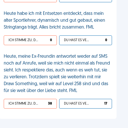
Heute habe ich mit Entsetzen entdeckt, dass mein
alter Sportlehrer, dynamisch und gut gebaut, einen
Stringtanga trägt. Alles bricht zusammen. FML
ICH STIMME ZU, DEIN LEBEN IST SCHEISSE
0
DU HAST ES VERDIENT
0
Heute, meine Ex-Freundin antwortet weder auf SMS
noch auf Anrufe, weil sie mich nicht einmal als Freund
sieht. Ich respektiere das, auch wenn es weh tut, sie
zu verlieren. Trotzdem spielt sie weiterhin mit mir
Draw Something, weil wir auf Level 258 sind und das
für sie weit über der Liebe steht. FML
ICH STIMME ZU, DEIN LEBEN IST SCHEISSE
38
DU HAST ES VERDIENT
17