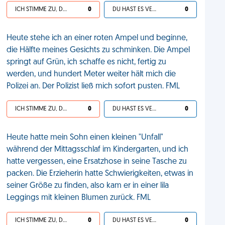
ICH STIMME ZU, DEIN LEBEN IST SCHEISSE
0
DU HAST ES VERDIENT
0
Heute stehe ich an einer roten Ampel und beginne,
die Hälfte meines Gesichts zu schminken. Die Ampel
springt auf Grün, ich schaffe es nicht, fertig zu
werden, und hundert Meter weiter hält mich die
Polizei an. Der Polizist ließ mich sofort pusten. FML
ICH STIMME ZU, DEIN LEBEN IST SCHEISSE
0
DU HAST ES VERDIENT
0
Heute hatte mein Sohn einen kleinen "Unfall"
während der Mittagsschlaf im Kindergarten, und ich
hatte vergessen, eine Ersatzhose in seine Tasche zu
packen. Die Erzieherin hatte Schwierigkeiten, etwas in
seiner Größe zu finden, also kam er in einer lila
Leggings mit kleinen Blumen zurück. FML
ICH STIMME ZU, DEIN LEBEN IST SCHEISSE
0
DU HAST ES VERDIENT
0