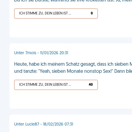
bis ich sie bürste, während sie ihre Kroketten isst. Ja, mei
ICH STIMME ZU, DEIN LEBEN IST SCHEISSE
0
Unter 7mois - 11/01/2026 20:31
Heute, habe ich meinem Schatz gesagt, dass ich sieben M
und tanzte: "Yeah, sieben Monate nonstop Sex!" Dann blie
ICH STIMME ZU, DEIN LEBEN IST SCHEISSE
40
Unter Lucie87 - 18/02/2026 07:31