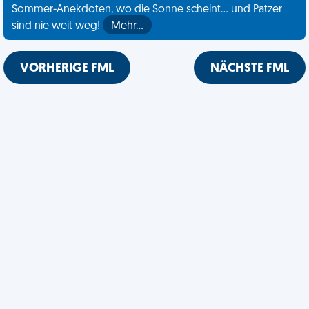
Sommer-Anekdoten, wo die Sonne scheint... und Patzer
sind nie weit weg!
Mehr…
VORHERIGE FML
NÄCHSTE FML