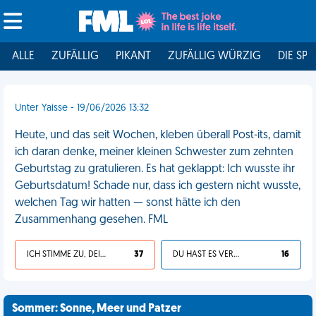
ALLE
ZUFÄLLIG
PIKANT
ZUFÄLLIG WÜRZIG
DIE SPI
Unter Yaisse - 19/06/2026 13:32
Heute, und das seit Wochen, kleben überall Post-its, damit
ich daran denke, meiner kleinen Schwester zum zehnten
Geburtstag zu gratulieren. Es hat geklappt: Ich wusste ihr
Geburtsdatum! Schade nur, dass ich gestern nicht wusste,
welchen Tag wir hatten — sonst hätte ich den
Zusammenhang gesehen. FML
ICH STIMME ZU, DEIN LEBEN IST SCHEISSE
37
DU HAST ES VERDIENT
16
Sommer: Sonne, Meer und Patzer