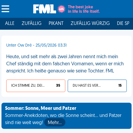
ALLE
ZUFÄLLIG
PIKANT
ZUFÄLLIG WÜRZIG
DIE SPI
Unter Ow Dré - 25/05/2026 03:31
Heute, und seit mehr als zwei Jahren nennt mich mein
Chef ständig mit dem falschen Vornamen, wenn er mich
anspricht. Ich heiße genauso wie seine Tochter. FML
ICH STIMME ZU, DEIN LEBEN IST SCHEISSE
35
DU HAST ES VERDIENT
15
Sommer: Sonne, Meer und Patzer
Sommer-Anekdoten, wo die Sonne scheint... und Patzer
sind nie weit weg!
Mehr…