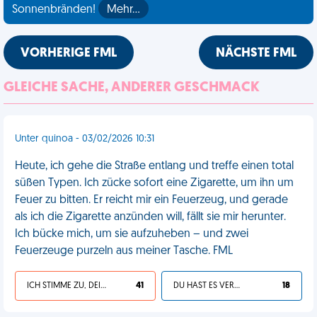
Sonnenbränden!
Mehr…
VORHERIGE FML
NÄCHSTE FML
GLEICHE SACHE, ANDERER GESCHMACK
Unter quinoa - 03/02/2026 10:31
Heute, ich gehe die Straße entlang und treffe einen total
süßen Typen. Ich zücke sofort eine Zigarette, um ihn um
Feuer zu bitten. Er reicht mir ein Feuerzeug, und gerade
als ich die Zigarette anzünden will, fällt sie mir herunter.
Ich bücke mich, um sie aufzuheben – und zwei
Feuerzeuge purzeln aus meiner Tasche. FML
ICH STIMME ZU, DEIN LEBEN IST SCHEISSE
41
DU HAST ES VERDIENT
18