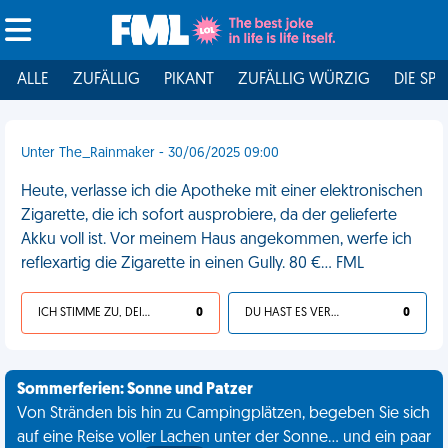
ALLE
ZUFÄLLIG
PIKANT
ZUFÄLLIG WÜRZIG
DIE SPI
Unter The_Rainmaker - 30/06/2025 09:00
Heute, verlasse ich die Apotheke mit einer elektronischen
Zigarette, die ich sofort ausprobiere, da der gelieferte
Akku voll ist. Vor meinem Haus angekommen, werfe ich
reflexartig die Zigarette in einen Gully. 80 €... FML
ICH STIMME ZU, DEIN LEBEN IST SCHEISSE
0
DU HAST ES VERDIENT
0
Sommerferien: Sonne und Patzer
Von Stränden bis hin zu Campingplätzen, begeben Sie sich
auf eine Reise voller Lachen unter der Sonne... und ein paar