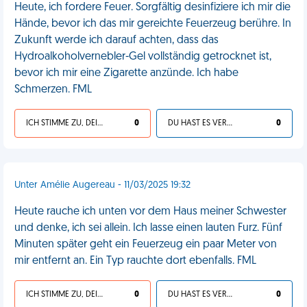
Heute, ich fordere Feuer. Sorgfältig desinfiziere ich mir die
Hände, bevor ich das mir gereichte Feuerzeug berühre. In
Zukunft werde ich darauf achten, dass das
Hydroalkoholvernebler-Gel vollständig getrocknet ist,
bevor ich mir eine Zigarette anzünde. Ich habe
Schmerzen. FML
ICH STIMME ZU, DEIN LEBEN IST SCHEISSE
0
DU HAST ES VERDIENT
0
Unter Amélie Augereau - 11/03/2025 19:32
Heute rauche ich unten vor dem Haus meiner Schwester
und denke, ich sei allein. Ich lasse einen lauten Furz. Fünf
Minuten später geht ein Feuerzeug ein paar Meter von
mir entfernt an. Ein Typ rauchte dort ebenfalls. FML
ICH STIMME ZU, DEIN LEBEN IST SCHEISSE
0
DU HAST ES VERDIENT
0