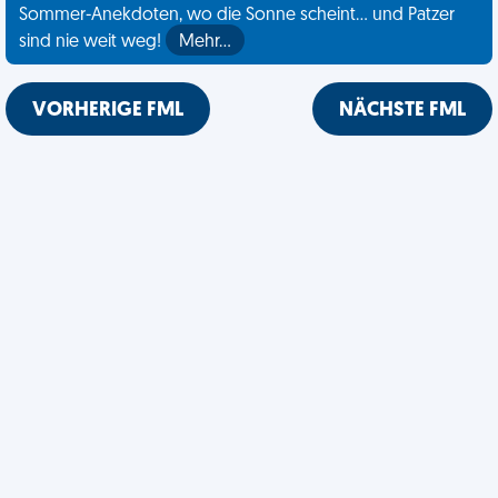
Sommer-Anekdoten, wo die Sonne scheint... und Patzer
sind nie weit weg!
Mehr…
VORHERIGE FML
NÄCHSTE FML