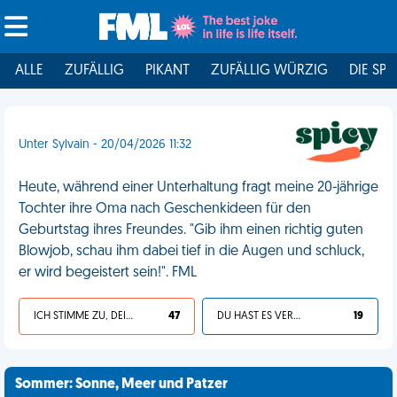
ALLE
ZUFÄLLIG
PIKANT
ZUFÄLLIG WÜRZIG
DIE SPI
Unter Sylvain - 20/04/2026 11:32
Heute, während einer Unterhaltung fragt meine 20-jährige
Tochter ihre Oma nach Geschenkideen für den
Geburtstag ihres Freundes. "Gib ihm einen richtig guten
Blowjob, schau ihm dabei tief in die Augen und schluck,
er wird begeistert sein!". FML
ICH STIMME ZU, DEIN LEBEN IST SCHEISSE
47
DU HAST ES VERDIENT
19
Sommer: Sonne, Meer und Patzer