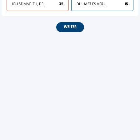
ICH STIMME ZU, DEIN LEBEN IST SCHEISSE
35
DU HAST ES VERDIENT
15
WEITER