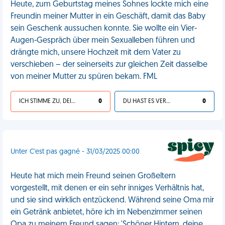
Heute, zum Geburtstag meines Sohnes lockte mich eine
Freundin meiner Mutter in ein Geschäft, damit das Baby
sein Geschenk aussuchen konnte. Sie wollte ein Vier-
Augen-Gespräch über mein Sexualleben führen und
drängte mich, unsere Hochzeit mit dem Vater zu
verschieben – der seinerseits zur gleichen Zeit dasselbe
von meiner Mutter zu spüren bekam. FML
ICH STIMME ZU, DEIN LEBEN IST SCHEISSE
0
DU HAST ES VERDIENT
0
Unter C'est pas gagné - 31/03/2025 00:00
Heute hat mich mein Freund seinen Großeltern
vorgestellt, mit denen er ein sehr inniges Verhältnis hat,
und sie sind wirklich entzückend. Während seine Oma mir
ein Getränk anbietet, höre ich im Nebenzimmer seinen
Opa zu meinem Freund sagen: 'Schöner Hintern, deine