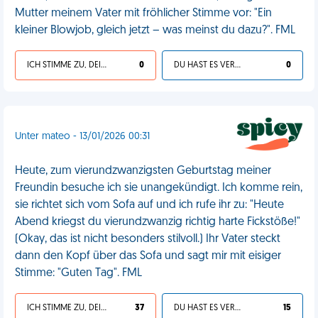
Mutter meinem Vater mit fröhlicher Stimme vor: "Ein
kleiner Blowjob, gleich jetzt – was meinst du dazu?". FML
ICH STIMME ZU, DEIN LEBEN IST SCHEISSE
0
DU HAST ES VERDIENT
0
Unter mateo - 13/01/2026 00:31
Heute, zum vierundzwanzigsten Geburtstag meiner
Freundin besuche ich sie unangekündigt. Ich komme rein,
sie richtet sich vom Sofa auf und ich rufe ihr zu: "Heute
Abend kriegst du vierundzwanzig richtig harte Fickstöße!"
(Okay, das ist nicht besonders stilvoll.) Ihr Vater steckt
dann den Kopf über das Sofa und sagt mir mit eisiger
Stimme: "Guten Tag". FML
ICH STIMME ZU, DEIN LEBEN IST SCHEISSE
37
DU HAST ES VERDIENT
15