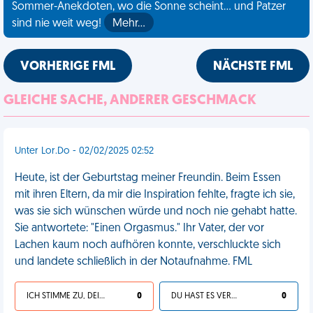
Sommer-Anekdoten, wo die Sonne scheint... und Patzer
sind nie weit weg!
Mehr…
VORHERIGE FML
NÄCHSTE FML
GLEICHE SACHE, ANDERER GESCHMACK
Unter Lor.Do - 02/02/2025 02:52
Heute, ist der Geburtstag meiner Freundin. Beim Essen
mit ihren Eltern, da mir die Inspiration fehlte, fragte ich sie,
was sie sich wünschen würde und noch nie gehabt hatte.
Sie antwortete: "Einen Orgasmus." Ihr Vater, der vor
Lachen kaum noch aufhören konnte, verschluckte sich
und landete schließlich in der Notaufnahme. FML
ICH STIMME ZU, DEIN LEBEN IST SCHEISSE
0
DU HAST ES VERDIENT
0